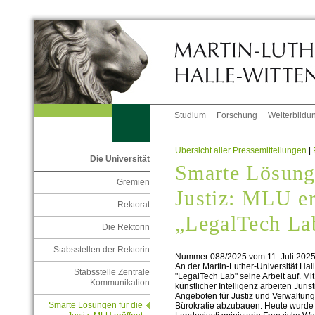
Studium
Forschung
Weiterbildu
Übersicht aller Pressemitteilungen
|
Die Universität
Smarte Lösung
Gremien
Justiz: MLU er
Rektorat
„LegalTech L
Die Rektorin
Stabsstellen der Rektorin
Nummer 088/2025 vom 11. Juli 202
An der Martin-Luther-Universität Ha
Stabsstelle Zentrale
"LegalTech Lab" seine Arbeit auf. Mi
Kommunikation
künstlicher Intelligenz arbeiten Juri
Angeboten für Justiz und Verwaltun
Smarte Lösungen für die
Bürokratie abzubauen. Heute wurde