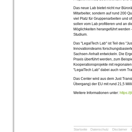
Das neue Lab bietet nicht nur Büror
Mitarbeiter, sondern auf rund 200 Q
viel Platz für Gruppenarbeiten und 
sollen vom Lab profitieren und an d
Möglichkeiten herangeführt werden 
Studium.
Das "LegalTech Lab" ist Teil des "Ju
Innovationsteams forschungsbasiert
Sachsen-Anhalt entwickeln. Die Erge
Praxis überführt werden, zum Beisp
Kooperationsprojekte mit regionalen 
"LegalTech Lab" dabei auch vom Tr
Das Center wird aus dem Just Transi
Übergang) der EU mit rund 21,5 Mill
Weitere Informationen unter:
https://
Startseite
Datenschutz
Disclaimer