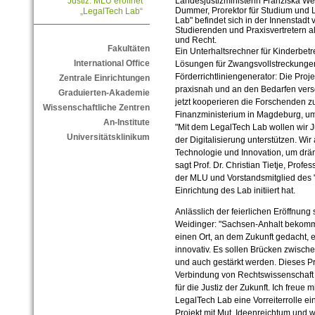
Landesjustizministerin Franziska Wei
Justiz: MLU eröffnet
Dummer, Prorektor für Studium und Le
„LegalTech Lab“
Lab" befindet sich in der Innenstadt
Studierenden und Praxisvertretern al
und Recht.
Fakultäten
Ein Unterhaltsrechner für Kinderbet
International Office
Lösungen für Zwangsvollstreckungen
Förderrichtliniengenerator: Die Pro
Zentrale Einrichtungen
praxisnah und an den Bedarfen versc
Graduierten-Akademie
jetzt kooperieren die Forschenden z
Wissenschaftliche Zentren
Finanzministerium in Magdeburg, u
An-Institute
"Mit dem LegalTech Lab wollen wir J
Universitätsklinikum
der Digitalisierung unterstützen. Wir
Technologie und Innovation, um drä
sagt Prof. Dr. Christian Tietje, Profe
der MLU und Vorstandsmitglied des "J
Einrichtung des Lab initiiert hat.
Anlässlich der feierlichen Eröffnung 
Weidinger: "Sachsen-Anhalt bekommt
einen Ort, an dem Zukunft gedacht, en
innovativ. Es sollen Brücken zwisch
und auch gestärkt werden. Dieses Proj
Verbindung von Rechtswissenschaft 
für die Justiz der Zukunft. Ich freue
LegalTech Lab eine Vorreiterrolle ei
Projekt mit Mut, Ideenreichtum und w