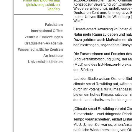
sozioökonomischen Risiko. Grundlage
Klima und Biodiversität
Konzept zur Bewertung von „climate-
gleichzeitig schützen
Wiederverwilderung). Erstellt wurde
können
Deutschen Zentrums für integrative Bi
Luther-Universität Halle-Wittenberg
WildE.
Fakultäten
Climate-smart Rewilding knüpft an d
International Office
Natur mehr Raum zu geben und natür
Zentrale Einrichtungen
Dazu gehören auch Maßnahmen, die V
Graduierten-Akademie
berücksichtigen, sogenannte Ökosys
Wissenschaftliche Zentren
Die Forscherinnen und Forscher des 
An-Institute
Biodiversitätsforschung (iDiv), der M
Universitätsklinikum
(MLU) und des EU-Horizon-Projekts 
und Stärken.
Laut der Studie weisen Ost- und Sü
climate-smart Rewilding auf, währe
durch ihr Potenzial für Klimaanpass
bieten ein hohes Klimaschutzpotenz
durch Landschaftszerschneidung ein
„Climate-smart Rewilding vereint Ö
Klimaschutz – zwei dringende Priorit
Tempo voranschreiten“, erklärt Erstau
MLU. „Unser Ziel war es, einen Ansat
natürliche Wiederherstellung von Ök