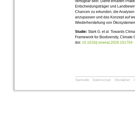
verfügbar sein. Damit erhalten Prakti
Entscheidungsträger und Landbewirts
Chancen zu erkunden, die Analysen
anzupassen und das Konzept auf we
Wiederherstellung von Ökosysteme
Studie:
Stark G. et al. Towards Clim
Framework for Biodiversity, Climate
doi:
10.1016/j.oneear.2026.101704
Startseite
Datenschutz
Disclaimer