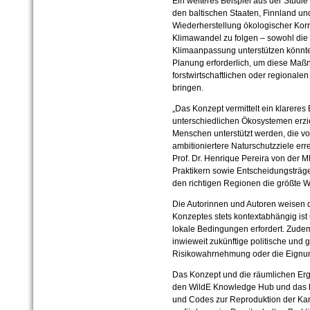
Ein weiteres Beispiel aus der Studie i
den baltischen Staaten, Finnland un
Wiederherstellung ökologischer Korr
Klimawandel zu folgen – sowohl die B
Klimaanpassung unterstützen könnte. 
Planung erforderlich, um diese Maßn
forstwirtschaftlichen oder regionale
bringen.
„Das Konzept vermittelt ein klareres B
unterschiedlichen Ökosystemen erzie
Menschen unterstützt werden, die v
ambitioniertere Naturschutzziele err
Prof. Dr. Henrique Pereira von der ML
Praktikern sowie Entscheidungsträ
den richtigen Regionen die größte W
Die Autorinnen und Autoren weisen d
Konzeptes stets kontextabhängig is
lokale Bedingungen erfordert. Zude
inwieweit zukünftige politische und 
Risikowahrnehmung oder die Eignun
Das Konzept und die räumlichen Erg
den WildE Knowledge Hub und das EB
und Codes zur Reproduktion der Ka