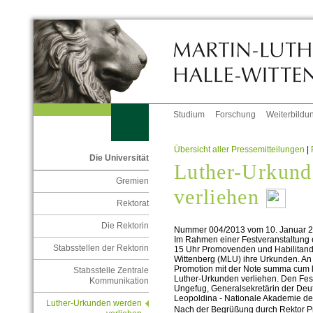
Studium
Forschung
Weiterbildu
Übersicht aller Pressemitteilungen
|
Die Universität
Luther-Urkund
Gremien
verliehen
Rektorat
Die Rektorin
Nummer 004/2013 vom 10. Januar 
Im Rahmen einer Festveranstaltung e
Stabsstellen der Rektorin
15 Uhr Promovenden und Habilitanden
Wittenberg (MLU) ihre Urkunden. An
Promotion mit der Note summa cum
Stabsstelle Zentrale
Luther-Urkunden verliehen. Den Festvo
Kommunikation
Ungefug, Generalsekretärin der Deu
Leopoldina - Nationale Akademie de
Luther-Urkunden werden
Nach der Begrüßung durch Rektor Pro