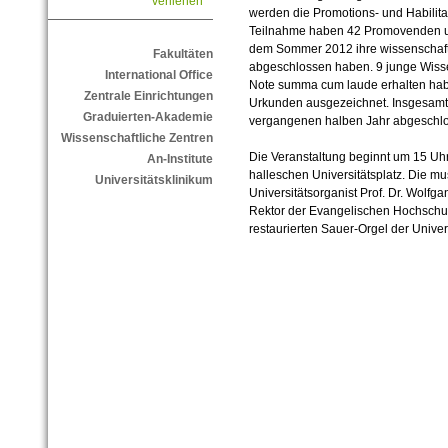
verliehen
werden die Promotions- und Habilitat
Teilnahme haben 42 Promovenden und
dem Sommer 2012 ihre wissenschaftl
Fakultäten
abgeschlossen haben. 9 junge Wissen
International Office
Note summa cum laude erhalten haben
Zentrale Einrichtungen
Urkunden ausgezeichnet. Insgesamt
Graduierten-Akademie
vergangenen halben Jahr abgeschl
Wissenschaftliche Zentren
Die Veranstaltung beginnt um 15 U
An-Institute
halleschen Universitätsplatz. Die 
Universitätsklinikum
Universitätsorganist Prof. Dr. Wolfg
Rektor der Evangelischen Hochschul
restaurierten Sauer-Orgel der Univers