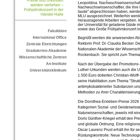
Preise und Urkunden
Leopoldina. Nachwuchswissenschaft
werden verliehen –
Nachwuchswissenschaftler, die ihre
Frühjahrskonzert in der
laude" abgeschlossen haben, werde
Händel-Halle
MLU ausgezeichnet. Weiterhin werde
herausragende Arbeiten vergeben. I
der Universität für geladene Gäste 
sowie das Große Frühjahrskonzert in
Fakultäten
International Office
Begrüßt werden die anwesenden Abso
Rektorin Prof. Dr. Claudia Becker. De
Zentrale Einrichtungen
Nationalen Akademie der Wissenschaf
Graduierten-Akademie
Rockenbach. Sie spricht zum Thema: "
Wissenschaftliche Zentren
An-Institute
Nach der Übergabe der Promotions- 
Luther-Urkunden werden auch die Uni
Universitätsklinikum
1.500 Euro dotierten Christian-Wolff-
seine Habilitation zum Thema "Stru
antimykobakterieller Substanzen un
Methoden zu ihrer Charakterisierung
Die Dorothea-Erxleben-Preise 2026 
Kategorien Sozial- und Geisteswiss
Naturwissenschaften, jeweils mit ein
Doris Günther-Kriegel erhält den Prei
und globale Ordnung. Eine religionsw
Oscar Laurenz Prust erhält ihn für s
Rüstungskontrolle: Neue Technologie