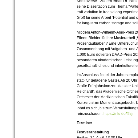
Kontroverse". Zudem erhält Dr. Pabl
seine Dissertation zum Thema "Pattern
trait variation in trees along experim
Groß für seine Arbeit "Potential and
for long-term carbon storage and soi
Mit dem Anton-Wilhelm-Amo-Preis 2026
Eileen Richter für ihre Masterarbei
Prozentaufgaben? Eine Untersuchun
Zusammenhang mit Aufgaben- und An
1.000 Euro dotierten DAAD-Preis 202
besonderen akademischen Leistung
gesellschaftliches und interkulturel
Im Anschluss findet der Jahresempfa
statt (für geladene Gäste). Ab 20 Uhr
Große Frühjahrskonzert, das der Uni
Reichardt", das Akademische Orches
Orchester der Medizinischen Fakultä
Konzert ist im Moment ausgebucht.
lohnt es sich, bis zum Veranstaltung
reinzuschauen:
https://mlu.de/f2zjn
Termine:
Festveranstaltung
Freitag, 24. April, 13.30 Uhr