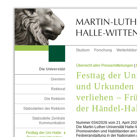
Studium
Forschung
Weiterbildu
Übersicht aller Pressemitteilungen
|
Die Universität
Festtag der Un
Gremien
und Urkunden
Rektorat
verliehen – Fr
Die Rektorin
der Händel-Ha
Stabsstellen der Rektorin
Stabsstelle Zentrale
Nummer 034/2026 vom 21. April 20
Kommunikation
Die Martin-Luther-Universität Halle-W
Promovenden und Habilitanden am Fre
Festtag der Uni Halle:
Festveranstaltung in der Nationale