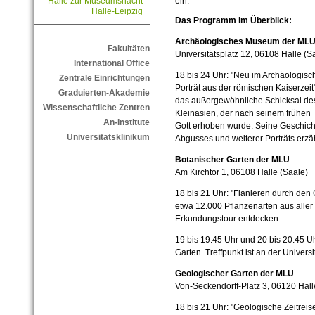
ein.
Halle zur Museumsnacht
Halle-Leipzig
Das Programm im Überblick:
Archäologisches Museum der MLU
Fakultäten
Universitätsplatz 12, 06108 Halle (S
International Office
18 bis 24 Uhr: "Neu im Archäologi
Zentrale Einrichtungen
Porträt aus der römischen Kaiserzeit
Graduierten-Akademie
das außergewöhnliche Schicksal de
Wissenschaftliche Zentren
Kleinasien, der nach seinem frühen 
An-Institute
Gott erhoben wurde. Seine Geschic
Universitätsklinikum
Abgusses und weiterer Porträts erzäh
Botanischer Garten der MLU
Am Kirchtor 1, 06108 Halle (Saale)
18 bis 21 Uhr: "Flanieren durch den 
etwa 12.000 Pflanzenarten aus aller
Erkundungstour entdecken.
19 bis 19.45 Uhr und 20 bis 20.45 
Garten. Treffpunkt ist an der Universi
Geologischer Garten der MLU
Von-Seckendorff-Platz 3, 06120 Hall
18 bis 21 Uhr: "Geologische Zeitrei