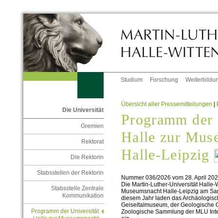
Studium
Forschung
Weiterbildu
Übersicht aller Pressemitteilungen
|
Die Universität
Programm der 
Gremien
Halle zur Mus
Rektorat
Halle-Leipzig
Die Rektorin
Stabsstellen der Rektorin
Nummer 036/2026 vom 28. April 20
Die Martin-Luther-Universität Halle-W
Stabsstelle Zentrale
Museumsnacht Halle-Leipzig am Sams
Kommunikation
diesem Jahr laden das Archäologisc
Geiseltalmuseum, der Geologische Ga
Programm der Universität
Zoologische Sammlung der MLU Inter