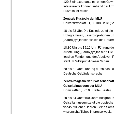
120 Steinexponante mit einem Gewi
Interessierte können anhand der Ex
Erdzeitalter reisen.
Zentrale Kustodie der MLU
Universitätsplatz 11, 06108 Halle (S
18 bis 23 Uhr: Die Kustode zeigt die
Hologrammen, Laserprojektionen und
„Sauro[syn]thesen“ sowie die Dauerau
18.30 Uhr bis 19.15 Uhr: Führung de
Ausstellung „Sauro[syn]thesen“. Die
fossilen Funden und der Arbeit von
steht im Mittelpunkt dieser Schau.
20 bis 21 Uhr: Führung durch das 
Deutsche Gebärdensprache
Zentralmagazin Naturwissenschaf
Geiseltalmuseum der MLU
Domstraße 5, 06108 Halle (Saale)
18 bis 24 Uhr: "100 Jahre Ausgrabu
Geiseltalmuseum zeigt die tropische 
vor 45 Millionen Jahren – eine Samm
wissenschaftliches Interesse weckt.