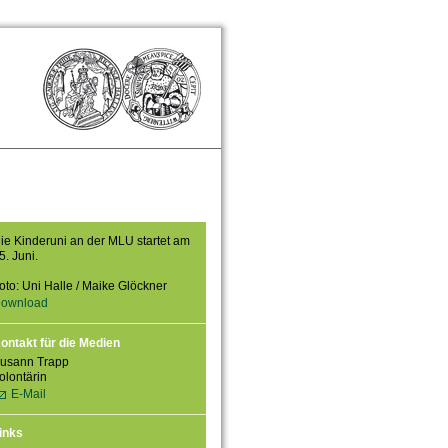
ie Kinderuni an der MLU startet am
5. Juni.
oto: Uni Halle / Maike Glöckner
ownload
ontakt für die Medien
usann Trapp
olontärin
E-Mail
inks