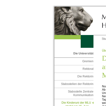
St
Übe
Die Universität
D
Gremien
a
Rektorat
M
Die Rektorin
Stabsstellen der Rektorin
Nu
Ab 
Stabsstelle Zentrale
Uni
Kommunikation
Ne
Ta
Die Kinderuni der MLU
wei