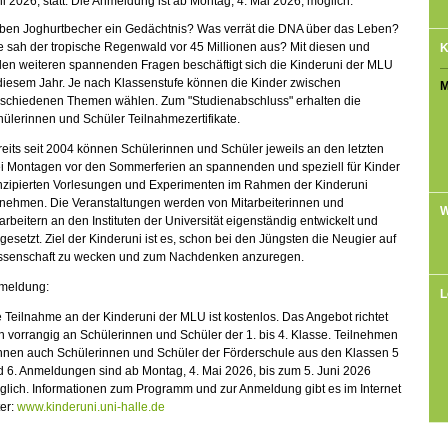
i 2026, statt. Die Anmeldung ist ab Montag, 4. Mai 2026, möglich.
ben Joghurtbecher ein Gedächtnis? Was verrät die DNA über das Leben?
 sah der tropische Regenwald vor 45 Millionen aus? Mit diesen und
K
len weiteren spannenden Fragen beschäftigt sich die Kinderuni der MLU
diesem Jahr. Je nach Klassenstufe können die Kinder zwischen
M
rschiedenen Themen wählen. Zum "Studienabschluss" erhalten die
ülerinnen und Schüler Teilnahmezertifikate.
eits seit 2004 können Schülerinnen und Schüler jeweils an den letzten
ei Montagen vor den Sommerferien an spannenden und speziell für Kinder
nzipierten Vorlesungen und Experimenten im Rahmen der Kinderuni
lnehmen. Die Veranstaltungen werden von Mitarbeiterinnen und
W
arbeitern an den Instituten der Universität eigenständig entwickelt und
esetzt. Ziel der Kinderuni ist es, schon bei den Jüngsten die Neugier auf
ssenschaft zu wecken und zum Nachdenken anzuregen.
meldung:
L
 Teilnahme an der Kinderuni der MLU ist kostenlos. Das Angebot richtet
h vorrangig an Schülerinnen und Schüler der 1. bis 4. Klasse. Teilnehmen
nnen auch Schülerinnen und Schüler der Förderschule aus den Klassen 5
 6. Anmeldungen sind ab Montag, 4. Mai 2026, bis zum 5. Juni 2026
lich. Informationen zum Programm und zur Anmeldung gibt es im Internet
er:
www.kinderuni.uni-halle.de