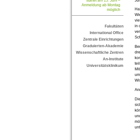
Jun
startet am 15. Juni –
Anmeldung ab Montag
Ha
möglich
Wie
vie
in 
Fakultäten
ve
International Office
Sch
Zentrale Einrichtungen
Graduierten-Akademie
Ber
dr
Wissenschaftliche Zentren
ko
An-Institute
tei
Universitätsklinikum
Mit
umg
Wi
An
Die
sic
kö
und
mög
unt