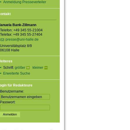
Anmeldung Presseverteiler
ontakt
anuela Bank-Zillmann
Telefon: +49 345 55-21004
Telefax: +49 345 55-27404
presse@uni-halle.de
Universitätsplatz 8/9
06108 Halle
eiteres
Schrift:
größer
kleiner
Erweiterte Suche
ogin für Redakteure
Benutzername:
Passwort: