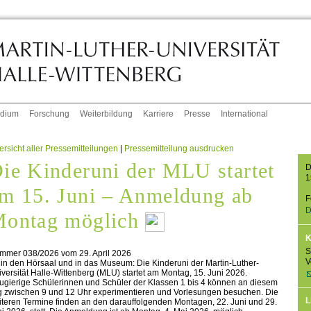
udium
Forschung
Weiterbildung
Karriere
Presse
International
rsicht aller Pressemitteilungen
|
Pressemitteilung ausdrucken
ie Kinderuni der MLU startet
D
1
m 15. Juni – Anmeldung ab
F
D
ontag möglich
K
S
mmer 038/2026 vom 29. April 2026
V
in den Hörsaal und in das Museum: Die Kinderuni der Martin-Luther-
versität Halle-Wittenberg (MLU) startet am Montag, 15. Juni 2026.
ugierige Schülerinnen und Schüler der Klassen 1 bis 4 können an diesem
g zwischen 9 und 12 Uhr experimentieren und Vorlesungen besuchen. Die
L
teren Termine finden an den darauffolgenden Montagen, 22. Juni und 29.