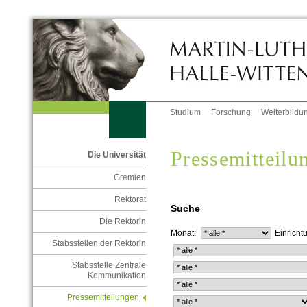
Studium
Forschung
Weiterbildu
Pressemitteil
Die Universität
Gremien
Rektorat
Suche
Die Rektorin
Monat:
Einricht
Stabsstellen der Rektorin
Stabsstelle Zentrale
Kommunikation
Pressemitteilungen