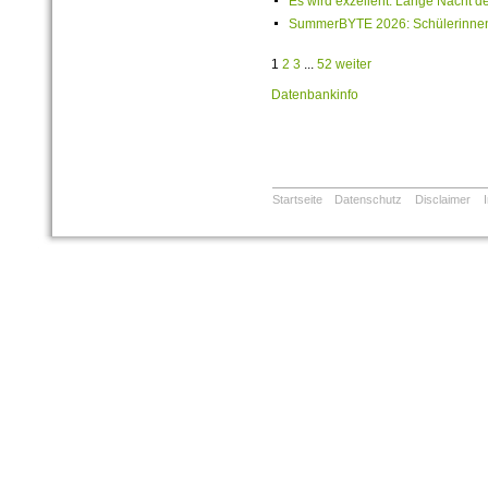
Es wird exzellent: Lange Nacht de
SummerBYTE 2026: Schülerinnen 
1
2
3
...
52
weiter
Datenbankinfo
Startseite
Datenschutz
Disclaimer