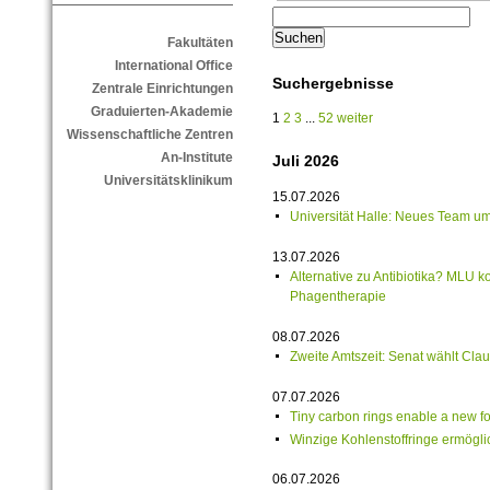
Fakultäten
International Office
Suchergebnisse
Zentrale Einrichtungen
Graduierten-Akademie
1
2
3
...
52
weiter
Wissenschaftliche Zentren
An-Institute
Juli 2026
Universitätsklinikum
15.07.2026
Universität Halle: Neues Team u
13.07.2026
Alternative zu Antibiotika? MLU k
Phagentherapie
08.07.2026
Zweite Amtszeit: Senat wählt Cla
07.07.2026
Tiny carbon rings enable a new f
Winzige Kohlenstoffringe ermögl
06.07.2026