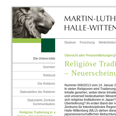
Studium
Forschung
Weiterbildu
Übersicht aller Pressemitteilungen
|
Die Universität
Religiöse Trad
Gremien
– Neuerschein
Rektorat
Die Rektorin
Nummer 006/2013 vom 14. Januar 
In vielen Religionen wird Tradierun
Stabsstellen der Rektorin
Inhalte gesehen, wobei diese Inhalte
und universell bedeutsamen Wesenhe
sich religiöse Institutionen in Japa
Stabsstelle Zentrale
Überlieferung? Im ersten Band der n
Kommunikation
Zentrums für Interdisziplinäre Regio
Halle-Wittenberg (MLU) stehen dies
Religiöse Tradierung in
japanwissenschaftlichen Betrachtun