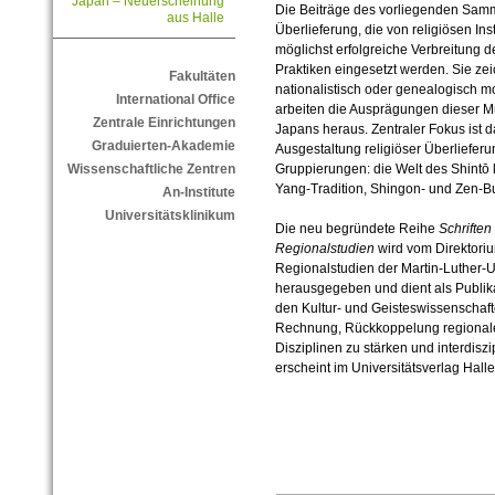
Japan – Neuerscheinung
Die Beiträge des vorliegenden Sam
aus Halle
Überlieferung, die von religiösen In
möglichst erfolgreiche Verbreitung 
Praktiken eingesetzt werden. Sie zei
Fakultäten
nationalistisch oder genealogisch m
International Office
arbeiten die Ausprägungen dieser Mu
Zentrale Einrichtungen
Japans heraus. Zentraler Fokus ist d
Graduierten-Akademie
Ausgestaltung religiöser Überlieferu
Gruppierungen: die Welt des Shintō
Wissenschaftliche Zentren
Yang-Tradition, Shingon- und Zen-
An-Institute
Universitätsklinikum
Die neu begründete Reihe
Schriften
Regionalstudien
wird vom Direktoriu
Regionalstudien der Martin-Luther-U
herausgegeben und dient als Publika
den Kultur- und Geisteswissenschaft
Rechnung, Rückkoppelung regionale
Disziplinen zu stärken und interdisz
erscheint im Universitätsverlag Hall