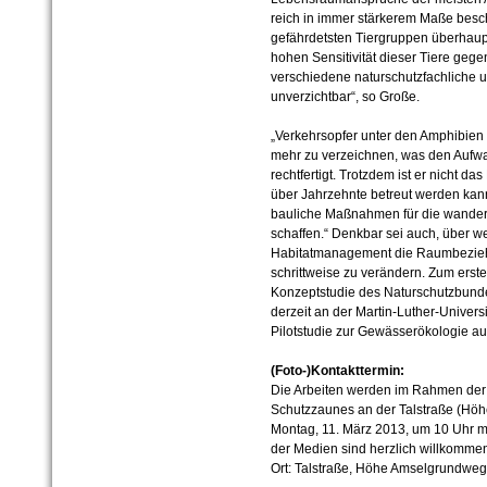
reich in immer stärkerem Maße besch
gefährdet­sten Tiergruppen überhaup
hohen Sensitivität dieser Tiere geg
ver­schiedene naturschutzfachlich
unverzichtbar“, so Große.
„Verkehrsopfer unter den Amphibien 
mehr zu verzeichnen, was den Aufwa
rechtfertigt. Trotzdem ist er nicht da
über Jahrzehnte betreut werden kann
bauliche Maßnahmen für die wande
schaffen.“ Denkbar sei auch, über 
Habitatmanagement die Raumbezieh
schrittweise zu verändern. Zum erste
Konzeptstudie des Naturschutzbunde
derzeit an der Martin-Luther-Univers
Pilotstudie zur Gewässerökologie a
(Foto-)Kontakttermin:
Die Arbeiten werden im Rahmen der
Schutzzaunes an der Talstraße (Hö
Montag, 11. März 2013, um 10 Uhr mit
der Medien sind herzlich willkomme
Ort: Talstraße, Höhe Amselgrundweg