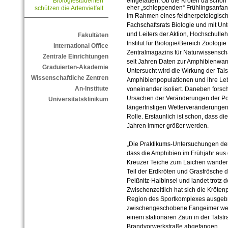
eingeladen. Ob die Kröten da schon
Biologiestudenten
eher „schleppenden“ Frühlingsanfan
schützen die Artenvielfalt
Im Rahmen eines feldherpetologisc
Fachschaftsrats Biologie und mit Unt
und Leiters der Aktion, Hochschulleh
Fakultäten
Institut für Biologie/Bereich Zoologi
International Office
Zentralmagazins für Naturwissensc
Zentrale Einrichtungen
seit Jahren Daten zur Amphibienwan
Graduierten-Akademie
Untersucht wird die Wirkung der Talst
Wissenschaftliche Zentren
Amphibienpopulationen und ihre Le
An-Institute
voneinander isoliert. Daneben forsc
Ursachen der Veränderungen der Po
Universitätsklinikum
längerfristigen Wetterveränderungen
Rolle. Erstaunlich ist schon, dass d
Jahren immer größer werden.
„Die Praktikums-Untersuchungen de
dass die Amphibien im Frühjahr aus 
Kreuzer Teiche zum Laichen wandern“
Teil der Erdkröten und Grasfrösche 
Peißnitz-Halbinsel und landet trotz 
Zwischenzeitlich hat sich die Kröten
Region des Sportkomplexes ausgebr
zwischengeschobene Fangeimer we
einem stationären Zaun in der Talst
Brandvorwerkstraße abgefangen.