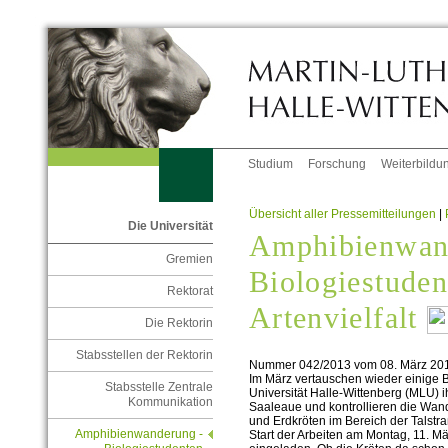
Studium
Forschung
Weiterbildu
Übersicht aller Pressemitteilungen
|
Die Universität
Amphibienwan
Gremien
Biologiestuden
Rektorat
Artenvielfalt
Die Rektorin
Stabsstellen der Rektorin
Nummer 042/2013 vom 08. März 20
Im März vertauschen wieder einige B
Stabsstelle Zentrale
Universität Halle-Wittenberg (MLU) i
Kommunikation
Saaleaue und kontrollieren die Wan
und Erdkröten im Bereich der Talst
Amphibienwanderung -
Start der Arbeiten am Montag, 11. Mä