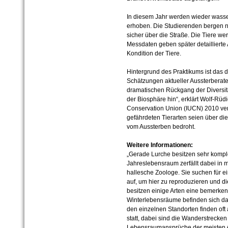
In diesem Jahr werden wieder wass
erhoben. Die Studierenden bergen ni
sicher über die Straße. Die Tiere we
Messdaten geben später detaillierte
Kondition der Tiere.
Hintergrund des Praktikums ist das 
Schätzungen aktueller Aussterberate
dramatischen Rückgang der Diversität
der Biosphäre hin“, erklärt Wolf-Rüd
Conservation Union (IUCN) 2010 verö
gefährdeten Tierarten seien über die
vom Aussterben bedroht.
Weitere Informationen:
„Gerade Lurche besitzen sehr kompl
Jahreslebensraum zerfällt dabei in 
hallesche Zoologe. Sie suchen für e
auf, um hier zu reproduzieren und di
besitzen einige Arten eine bemerke
Winterlebensräume befinden sich d
den ein­zelnen Standorten finden o
statt, dabei sind die Wanderstrecken
Lebensraumansprüche der meisten A