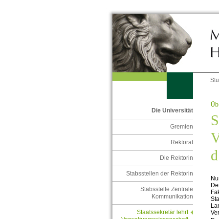
St
Übe
Die Universität
S
Gremien
V
Rektorat
d
Die Rektorin
Stabsstellen der Rektorin
Nu
Der
Stabsstelle Zentrale
Fak
Kommunikation
Sta
Lan
Staatssekretär lehrt
Ve