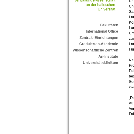
Verwaltungswissenschaft
Dr
an der halleschen
Chr
Universität
Saa
Lan
Kom
Fakultäten
Lan
International Office
Um
Zentrale Einrichtungen
zus
La
Graduierten-Akademie
Fu
Wissenschaftliche Zentren
An-Institute
Neb
Universitätsklinikum
Pro
Pu
bes
Ge
zwe
„Du
Aus
Ver
Fak