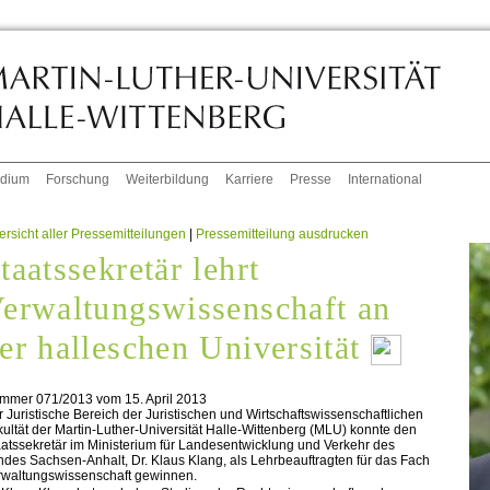
udium
Forschung
Weiterbildung
Karriere
Presse
International
rsicht aller Pressemitteilungen
|
Pressemitteilung ausdrucken
taatssekretär lehrt
erwaltungswissenschaft an
er halleschen Universität
mmer 071/2013 vom 15. April 2013
 Juristische Bereich der Juristischen und Wirtschaftswissenschaftlichen
ultät der Martin-Luther-Universität Halle-Wittenberg (MLU) konnte den
atssekretär im Ministerium für Landesentwicklung und Verkehr des
des Sachsen-Anhalt, Dr. Klaus Klang, als Lehrbeauftragten für das Fach
rwaltungswissenschaft gewinnen.