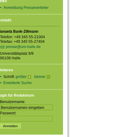
inks
Anmeldung Presseverteiler
ontakt
anuela Bank-Zillmann
Telefon: +49 345 55-21004
Telefax: +49 345 55-27404
presse@uni-halle.de
Universitätsplatz 8/9
06108 Halle
eiteres
Schrift:
größer
kleiner
Erweiterte Suche
ogin für Redakteure
Benutzername:
Passwort: