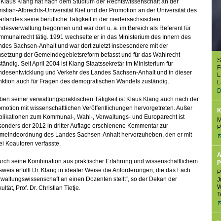
. Klaus Klang hat nach dem Studium der Rechtswissenschaft an der
istian-Albrechts-Universität Kiel und der Promotion an der Universität des
rlandes seine berufliche Tätigkeit in der niedersächsischen
desverwaltung begonnen und war dort u. a. im Bereich als Referent für
munalrecht tätig. 1991 wechselte er in das Ministerium des Innern des
des Sachsen-Anhalt und war dort zuletzt insbesondere mit der
setzung der Gemeindegebietsreform befasst und für das Wahlrecht
S
tändig. Seit April 2004 ist Klang Staatssekretär im Ministerium für
F
ndesentwicklung und Verkehr des Landes Sachsen-Anhalt und in dieser
L
nktion auch für Fragen des demografischen Wandels zuständig.
L
D
en seiner verwaltungspraktischen Tätigkeit ist Klaus Klang auch nach der
motion mit wissenschaftlichen Veröffentlichungen hervorgetreten. Außer
K
blikationen zum Kommunal-, Wahl-, Verwaltungs- und Europarecht ist
M
onders der 2012 in dritter Auflage erschienene Kommentar zur
P
meindeordnung des Landes Sachsen-Anhalt hervorzuheben, den er mit
i Koautoren verfasste.
A
rch seine Kombination aus praktischer Erfahrung und wissenschaftlichem
P
weis erfüllt Dr. Klang in idealer Weise die Anforderungen, die das Fach
P
waltungswissenschaft an einen Dozenten stellt“, so der Dekan der
J
W
ultät, Prof. Dr. Christian Tietje.
T