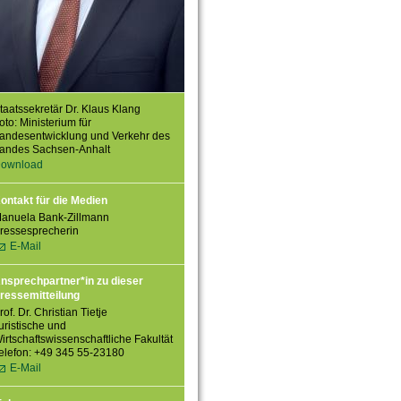
taatssekretär Dr. Klaus Klang
oto: Ministerium für
andesentwicklung und Verkehr des
andes Sachsen-Anhalt
ownload
ontakt für die Medien
anuela Bank-Zillmann
ressesprecherin
E-Mail
nsprechpartner*in zu dieser
ressemitteilung
rof. Dr. Christian Tietje
uristische und
irtschaftswissenschaftliche Fakultät
elefon: +49 345 55-23180
E-Mail