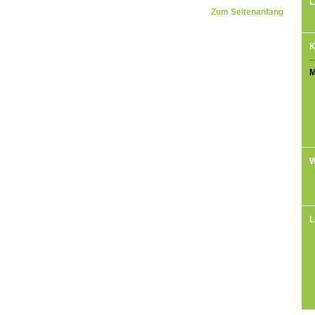
L
Zum Seitenanfang
K
M
W
L