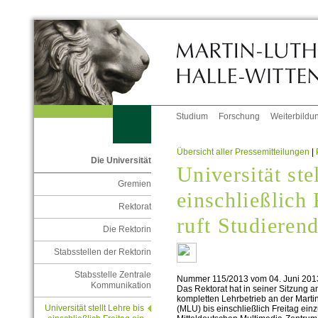
Studium
Forschung
Weiterbildu
Übersicht aller Pressemitteilungen
|
Die Universität
Universität ste
Gremien
einschließlich 
Rektorat
ruft Studierend
Die Rektorin
Stabsstellen der Rektorin
Stabsstelle Zentrale
Nummer 115/2013 vom 04. Juni 201
Kommunikation
Das Rektorat hat in seiner Sitzung 
kompletten Lehrbetrieb an der Martin
Universität stellt Lehre bis
(MLU) bis einschließlich Freitag ei