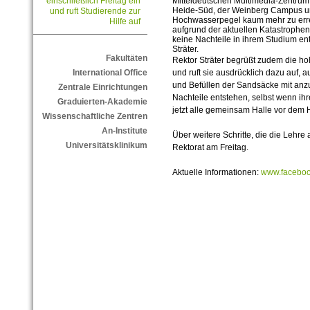
Mitteldeutschen Multimedia-Zentrum
einschließlich Freitag ein
Heide-Süd, der Weinberg Campus un
und ruft Studierende zur
Hochwasserpegel kaum mehr zu erre
Hilfe auf
aufgrund der aktuellen Katastrophens
keine Nachteile in ihrem Studium en
Sträter.
Fakultäten
Rektor Sträter begrüßt zudem die ho
und ruft sie ausdrücklich dazu auf, 
International Office
und Befüllen der Sandsäcke mit anz
Zentrale Einrichtungen
Nachteile entstehen, selbst wenn ihr
Graduierten-Akademie
jetzt alle gemeinsam Halle vor dem
Wissenschaftliche Zentren
An-Institute
Über weitere Schritte, die die Lehre
Universitätsklinikum
Rektorat am Freitag.
Aktuelle Informationen:
www.faceboo