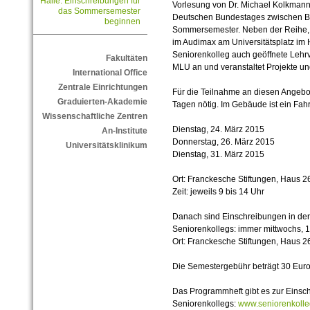
Halle: Einschreibungen für
Vorlesung von Dr. Michael Kolkman
das Sommersemester
Deutschen Bundestages zwischen Ber
beginnen
Sommersemester. Neben der Reihe, 
im Audimax am Universitätsplatz im Hö
Seniorenkolleg auch geöffnete Lehrv
Fakultäten
MLU an und veranstaltet Projekte un
International Office
Zentrale Einrichtungen
Für die Teilnahme an diesen Angebot
Graduierten-Akademie
Tagen nötig. Im Gebäude ist ein Fah
Wissenschaftliche Zentren
Dienstag, 24. März 2015
An-Institute
Donnerstag, 26. März 2015
Universitätsklinikum
Dienstag, 31. März 2015
Ort: Franckesche Stiftungen, Haus 2
Zeit: jeweils 9 bis 14 Uhr
Danach sind Einschreibungen in der
Seniorenkollegs: immer mittwochs, 1
Ort: Franckesche Stiftungen, Haus 2
Die Semestergebühr beträgt 30 Euro
Das Programmheft gibt es zur Einsch
Seniorenkollegs:
www.seniorenkolleg