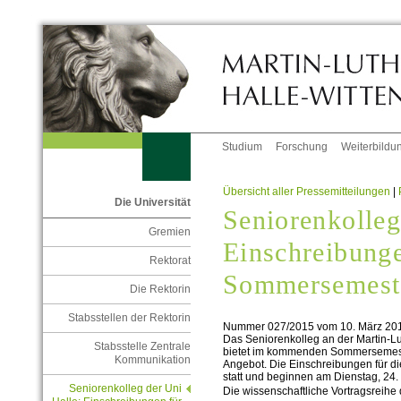
Studium
Forschung
Weiterbildu
Übersicht aller Pressemitteilungen
|
Die Universität
Seniorenkolleg
Gremien
Einschreibunge
Rektorat
Sommersemest
Die Rektorin
Stabsstellen der Rektorin
Nummer 027/2015 vom 10. März 20
Das Seniorenkolleg an der Martin-Lu
Stabsstelle Zentrale
bietet im kommenden Sommersemeste
Kommunikation
Angebot. Die Einschreibungen für di
statt und beginnen am Dienstag, 24.
Seniorenkolleg der Uni
Die wissenschaftliche Vortragsreihe d