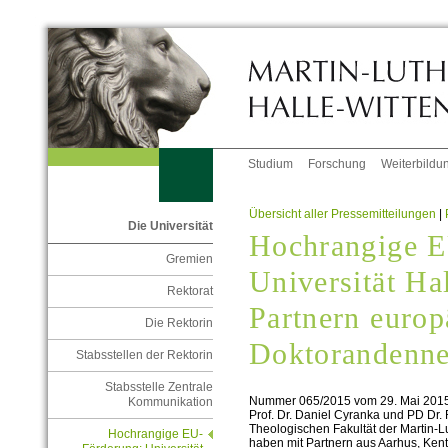
Studium
Forschung
Weiterbildu
Übersicht aller Pressemitteilungen
|
Die Universität
Hochrangige E
Gremien
Universität Ha
Rektorat
Partnern europ
Die Rektorin
Doktorandenne
Stabsstellen der Rektorin
Stabsstelle Zentrale
Nummer 065/2015 vom 29. Mai 201
Kommunikation
Prof. Dr. Daniel Cyranka und PD Dr.
Theologischen Fakultät der Martin-L
Hochrangige EU-
haben mit Partnern aus Aarhus, Kent