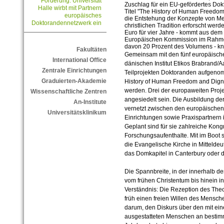
Förderung: Universität
Zuschlag für ein EU-gefördertes Do
Halle wirbt mit Partnern
Titel "The History of Human Freedom 
europäisches
die Entstehung der Konzepte von Me
Doktorandennetzwerk ein
christlichen Tradition erforscht werd
Euro für vier Jahre - kommt aus de
Europäischen Kommission im Rahme
davon 20 Prozent des Volumens - k
Fakultäten
Gemeinsam mit den fünf europäische
International Office
dänischen Institut Etikos Brabrand/
Zentrale Einrichtungen
Teilprojekten Doktoranden aufgen
Graduierten-Akademie
History of Human Freedom and Dignit
werden. Drei der europaweiten Proj
Wissenschaftliche Zentren
angesiedelt sein. Die Ausbildung de
An-Institute
vernetzt zwischen den europäischen 
Universitätsklinikum
Einrichtungen sowie Praxispartnern
Geplant sind für sie zahlreiche Kong
Forschungsaufenthalte. Mit im Boot 
die Evangelische Kirche in Mitteldeu
das Domkapitel in Canterbury oder d
Die Spannbreite, in der innerhalb de
vom frühen Christentum bis hinein in
Verständnis: Die Rezeption des The
früh einen freien Willen des Mensch
darum, den Diskurs über den mit ei
ausgestatteten Menschen an bestimmt