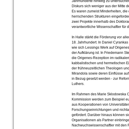
Jahrhunderte hinweg zu untersuchen
Diskurs sich weniger aus der Mitte de
Es waren zumeist Minderheiten, die
herrschenden Strukturen eingeforder
zwei Projekte innerhalb des Doktor
verantwortliche Wissenschaftler für d
In Halle stärkt die Förderung vor a
18. Jahrhundert. In Daniel Cyrankas 
wie sich Lessings Werk auf Origenes
der Aufklärung ist. In Friedemann S
die Origenes-Rezeption im radikalen 
kabbalistischen und hermetischen E
der frühneuzeitlichen Theologen und
Mirandola sowie deren Einflüsse au
in Bezug gesetzt werden - zur Refo
Luthers.
Im Rahmen des Marie Sklodowska C
Kommission werden zum Beispiel eu
aus Kooperationen von Universitäten
Forschungseinrichtungen und nicht
gefördert. Darüber hinaus können s
Organisationen als Partner einbringe
Nachwuchswissenschaftler mit den F