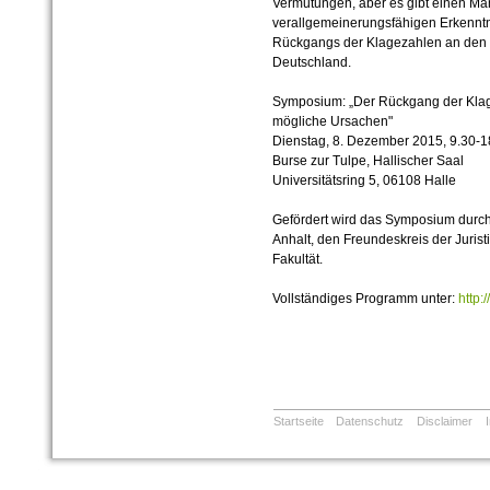
Vermutungen, aber es gibt einen Ma
verallgemeinerungsfähigen Erkennt
Rückgangs der Klagezahlen an den 
Deutschland.
Symposium: „Der Rückgang der Klage
mögliche Ursachen"
Dienstag, 8. Dezember 2015, 9.30-1
Burse zur Tulpe, Hallischer Saal
Universitätsring 5, 06108 Halle
Gefördert wird das Symposium durch 
Anhalt, den Freundeskreis der Juris
Fakultät.
Vollständiges Programm unter:
http:
Startseite
Datenschutz
Disclaimer