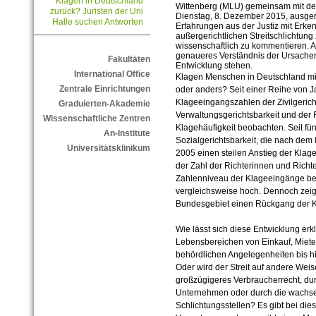
Klagen in Deutschland
Wittenberg (MLU) gemeinsam mit d
zurück? Juristen der Uni
Dienstag, 8. Dezember 2015, ausgerich
Halle suchen Antworten
Erfahrungen aus der Justiz mit Erken
außergerichtlichen Streitschlichtu
wissenschaftlich zu kommentieren. A
genaueres Verständnis der Ursache
Fakultäten
Entwicklung stehen.
International Office
Klagen Menschen in Deutschland mit
Zentrale Einrichtungen
oder anders? Seit einer Reihe von J
Klageeingangszahlen der Zivilgerichts
Graduierten-Akademie
Verwaltungsgerichtsbarkeit und der 
Wissenschaftliche Zentren
Klagehäufigkeit beobachten. Seit fünf
An-Institute
Sozialgerichtsbarkeit, die nach dem I
Universitätsklinikum
2005 einen steilen Anstieg der Klage
der Zahl der Richterinnen und Richter
Zahlenniveau der Klageeingänge bei
vergleichsweise hoch. Dennoch zeigt 
Bundesgebiet einen Rückgang der K
Wie lässt sich diese Entwicklung er
Lebensbereichen von Einkauf, Miete, 
behördlichen Angelegenheiten bis hi
Oder wird der Streit auf andere Weis
großzügigeres Verbraucherrecht, dur
Unternehmen oder durch die wachse
Schlichtungsstellen? Es gibt bei d