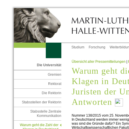
Studium
Forschung
Weiterbildu
Übersicht aller Pressemitteilungen
|
Die Universität
Warum geht di
Gremien
Klagen in Deu
Rektorat
Juristen der U
Die Rektorin
Antworten
Stabsstellen der Rektorin
Stabsstelle Zentrale
Nummer 138/2015 vom 25. Novemb
Kommunikation
In Deutschland werden immer wenige
was sind die Gründe dafür? Ein Sym
Warum geht die Zahl der
Wirtschaftswissenschaftlichen Fakultä