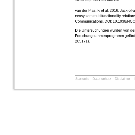
van der Plas, F. et al. 2016: Jack-of-a
ecosystem multifunctionality relatio
Communications, DOI: 10.1038/N
Die Untersuchungen wurden von der
Forschungsrahmenprogramm geförde
265171).
Startseite
Datenschutz
Disclaimer