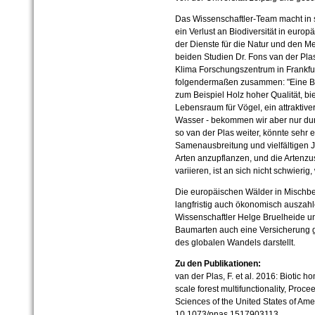
Das Wissenschaftler-Team macht in s
ein Verlust an Biodiversität in euro
der Dienste für die Natur und den M
beiden Studien Dr. Fons van der Pla
Klima Forschungszentrum in Frankfurt
folgendermaßen zusammen: "Eine Ba
zum Beispiel Holz hoher Qualität, bi
Lebensraum für Vögel, ein attraktiver
Wasser - bekommen wir aber nur durch
so van der Plas weiter, könnte sehr 
Samenausbreitung und vielfältigen J
Arten anzupflanzen, und die Arten
variieren, ist an sich nicht schwieri
Die europäischen Wälder in Mischb
langfristig auch ökonomisch auszahl
Wissenschaftler Helge Bruelheide und
Baumarten auch eine Versicherung
des globalen Wandels darstellt.
Zu den Publikationen:
van der Plas, F. et al. 2016: Biotic
scale forest multifunctionality, Proc
Sciences of the United States of Ame
10.1073/pnas.1517903113