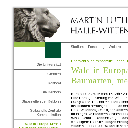
Studium
Forschung
Weiterbildu
Übersicht aller Pressemitteilungen
|
Die Universität
Wald in Europ
Gremien
Baumarten, m
Rektorat
Die Rektorin
Nummer 029/2016 vom 15. März 20
Eine Homogenisierung von Wäldern f
Stabsstellen der Rektorin
Ökosysteme. Das hat ein internatio
Institutionen herausgefunden, an de
Halle-Wittenberg (MLU), der Univers
Stabsstelle Zentrale
für integrative Biodiversitätsforschun
Kommunikation
Wissenschaftler konnten zeigen, da
vielfältigere Dienstleistungen erbrin
Wald in Europa: Mehr
Studie sind über 200 Wälder in sec