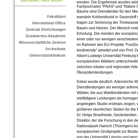
Baumarten, mehr Nutzen
worden. Die Ergebnisse wurden jetz
Fachjournalen "PNAS" und "Nature C
Bäume sind Dienstleister für den Men
Fakultäten
wandeln Kohlendioxid in Sauerstoff 
tragen zur Sicherung der Trinkwasse
International Office
Bauen und Heizen. Der Mensch nutzt
Zentrale Einrichtungen
Erholung. Die meisten der europäis
Graduierten-Akademie
einer oder nur wenigen verschiede
Wissenschaftliche Zentren
im Rahmen des EU-Projekts "FunDivEu
An-Institute
biodiversity" arbeitet und von Prof.
Universitätsklinikum
Albert-Ludwigs Universität Freiburg k
europäischen Wäldern unterschied
zwischen lokaler und regionaler Arte
Ökosystemleistungen.
Dabei wurde deutlich: Artenreiche 
Dienstleistungen als weniger arten
Wälder, die aus Waldbeständen mit 
vielfältigere Leistungen als homogen
angelegten Studie erstmals zeigen, wi
größeren räumlichen Skalen für die N
Dr. Helge Bruelheide, Geobotaniker 
Direktor, der die Forschung in den 
Nationalpark Hainich (Thüringen) koo
europäischen Großprojekt zur Biodiver
von der Universität Leipzig und gesc