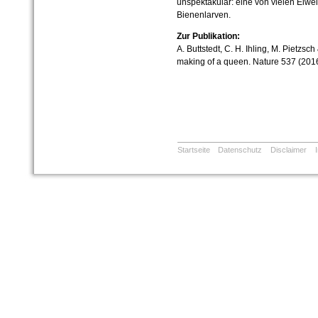
unspektakulär: eine von vielen Eiwe
Bienenlarven.
Zur Publikation:
A. Buttstedt, C. H. Ihling, M. Pietzsch 
making of a queen. Nature 537 (201
Startseite
Datenschutz
Disclaimer