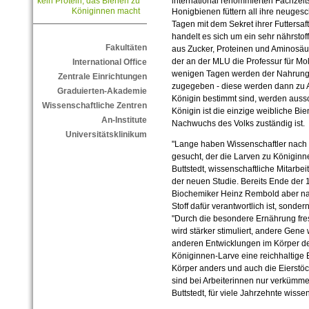
international renommierten Fachzeitsc
kein Protein, das Bienen zu
Königinnen macht
Honigbienen füttern all ihre neugesc
Tagen mit dem Sekret ihrer Futtersa
handelt es sich um ein sehr nährsto
Fakultäten
aus Zucker, Proteinen und Aminosäure
der an der MLU die Professur für Mo
International Office
wenigen Tagen werden der Nahrung 
Zentrale Einrichtungen
zugegeben - diese werden dann zu Ar
Graduierten-Akademie
Königin bestimmt sind, werden ausschl
Wissenschaftliche Zentren
Königin ist die einzige weibliche Bie
An-Institute
Nachwuchs des Volks zuständig ist.
Universitätsklinikum
"Lange haben Wissenschaftler nach 
gesucht, der die Larven zu Königinn
Buttstedt, wissenschaftliche Mitarbei
der neuen Studie. Bereits Ende der 
Biochemiker Heinz Rembold aber nac
Stoff dafür verantwortlich ist, sond
"Durch die besondere Ernährung fres
wird stärker stimuliert, andere Gene 
anderen Entwicklungen im Körper der 
Königinnen-Larve eine reichhaltige 
Körper anders und auch die Eierstö
sind bei Arbeiterinnen nur verkümme
Buttstedt, für viele Jahrzehnte wisse