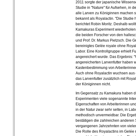
2011 sorgte der japanische Wissens
Studie in "Nature" für Aufsehen, in de
alle Larven zu Königinnen machen so
bekannt als Royalactin. "Die Studie 
berichtet Robin Moritz. Deshalb wol
Kamakuras Experiment wiederholen u
die beiden Forscher von den hallesc
und Prof. Dr. Markus Pietzsch. Die G
bereinigtes Gelée royale ohne Royala
Labor. Eine Kontrollgruppe erhielt Fu
angereichert wurde. Das Ergebnis: 
angereicherten Larvenfutter haben 
Kastenbestimmung von Arbeiterinnen 
Auch ohne Royalactin wuchsen aus 
das Larvenfutter zusätzlich mit Roya
der Königinnen nicht.
Im Gegensatz zu Kamakura haben die
Experimenten viele sogenannte Inter
Eigenschaften von Arbeiterinnen und
in der Natur zwar sehr selten, in La
methodisch unvermeidbar. Die Erge
bestätigen die zahlreichen anderen 
vergangenen Jahrzehnten von viele
Die Rolle des Royalactins im Gelée 