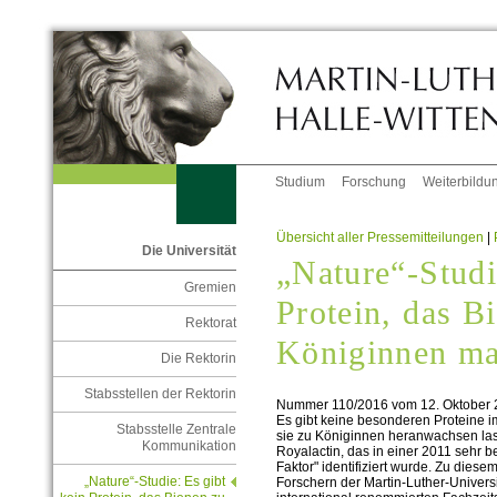
Studium
Forschung
Weiterbildu
Übersicht aller Pressemitteilungen
|
Die Universität
„Nature“-Studi
Gremien
Protein, das B
Rektorat
Königinnen m
Die Rektorin
Stabsstellen der Rektorin
Nummer 110/2016 vom 12. Oktober 
Es gibt keine besonderen Proteine i
Stabsstelle Zentrale
sie zu Königinnen heranwachsen lass
Kommunikation
Royalactin, das in einer 2011 sehr b
Faktor" identifiziert wurde. Zu dies
„Nature“-Studie: Es gibt
Forschern der Martin-Luther-Universi