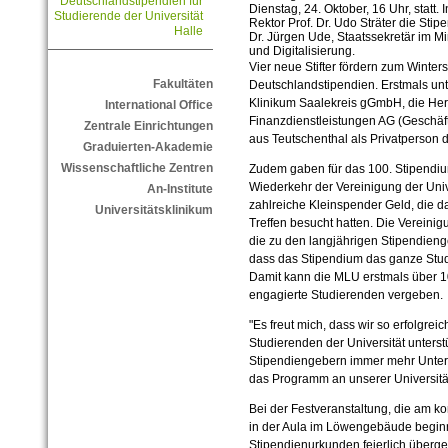
Deutschlandstipendien für
Dienstag, 24. Oktober, 16 Uhr, statt
Studierende der Universität
Rektor Prof. Dr. Udo Sträter die Stip
Halle
Dr. Jürgen Ude, Staatssekretär im Mi
und Digitalisierung.
Vier neue Stifter fördern zum Winte
Fakultäten
Deutschlandstipendien. Erstmals un
Klinikum Saalekreis gGmbH, die He
International Office
Finanzdienstleistungen AG (Geschäft
Zentrale Einrichtungen
aus Teutschenthal als Privatperson
Graduierten-Akademie
Wissenschaftliche Zentren
Zudem gaben für das 100. Stipendi
Wiederkehr der Vereinigung der Univ
An-Institute
zahlreiche Kleinspender Geld, die da
Universitätsklinikum
Treffen besucht hatten. Die Vereini
die zu den langjährigen Stipendienge
dass das Stipendium das ganze Stud
Damit kann die MLU erstmals über 1
engagierte Studierenden vergeben.
"Es freut mich, dass wir so erfolgrei
Studierenden der Universität unters
Stipendiengebern immer mehr Unters
das Programm an unserer Universität 
Bei der Festveranstaltung, die am k
in der Aula im Löwengebäude beginn
Stipendienurkunden feierlich überge