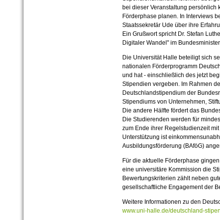
bei dieser Veranstaltung persönlic
Förderphase planen. In Interviews b
Staatssekretär Ude über ihre Erfah
Ein Grußwort spricht Dr. Stefan Luthe
Digitaler Wandel" im Bundesminister
Die Universität Halle beteiligt sich
nationalen Förderprogramm Deutsch
und hat - einschließlich des jetzt b
Stipendien vergeben. Im Rahmen d
Deutschlandstipendium der Bundesre
Stipendiums von Unternehmen, Stiftu
Die andere Hälfte fördert das Bunde
Die Studierenden werden für mindes
zum Ende ihrer Regelstudienzeit mit 
Unterstützung ist einkommensunabhä
Ausbildungsförderung (BAföG) ange
Für die aktuelle Förderphase ginge
eine universitäre Kommission die St
Bewertungskriterien zählt neben gu
gesellschaftliche Engagement der B
Weitere Informationen zu den Deutsc
www.uni-halle.de/deutschland-stipe