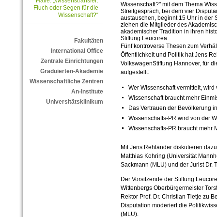
Halle: „Wissenstransfer:
Wissenschaft?" mit dem Thema Wiss
Fluch oder Segen für die
Streitgespräch, bei dem vier Disp
Wissenschaft?“
austauschen, beginnt 15 Uhr in der S
ziehen die Mitglieder des Akademis
akademischer Tradition in ihren his
Stiftung Leucorea.
Fakultäten
Fünf kontroverse Thesen zum Verhäl
International Office
Öffentlichkeit und Politik hat Jens 
Zentrale Einrichtungen
VolkswagenStiftung Hannover, für di
Graduierten-Akademie
aufgestellt:
Wissenschaftliche Zentren
Wer Wissenschaft vermittelt, wird
An-Institute
Wissenschaft braucht mehr Einm
Universitätsklinikum
Das Vertrauen der Bevölkerung i
Wissenschafts-PR wird von der W
Wissenschafts-PR braucht mehr 
Mit Jens Rehländer diskutieren dazu
Matthias Kohring (Universität Mannhe
Sackmann (MLU) und der Jurist Dr. 
Der Vorsitzende der Stiftung Leucor
Wittenbergs Oberbürgermeister Tor
Rektor Prof. Dr. Christian Tietje zu
Disputation moderiert die Politikwiss
(MLU).