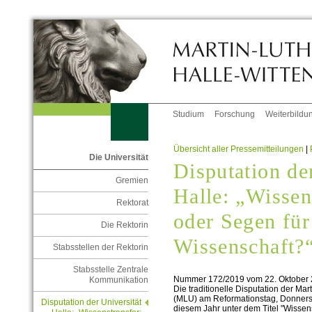
Studium
Forschung
Weiterbildu
Übersicht aller Pressemitteilungen
|
Die Universität
Disputation de
Gremien
Halle: „Wissen
Rektorat
oder Segen für
Die Rektorin
Wissenschaft?
Stabsstellen der Rektorin
Stabsstelle Zentrale
Nummer 172/2019 vom 22. Oktober
Kommunikation
Die traditionelle Disputation der Mar
(MLU) am Reformationstag, Donnersta
Disputation der Universität
diesem Jahr unter dem Titel "Wissens