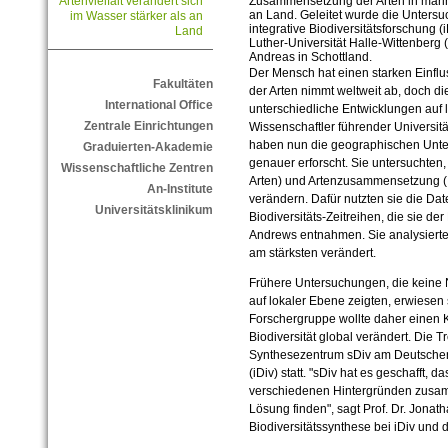
Zusammensetzung der Arten in marin
Artenvielfalt verändert sich
an Land. Geleitet wurde die Unters
im Wasser stärker als an
integrative Biodiversitätsforschung (
Land
Luther-Universität Halle-Wittenberg 
Andreas in Schottland.
Der Mensch hat einen starken Einfluss
Fakultäten
der Arten nimmt weltweit ab, doch 
International Office
unterschiedliche Entwicklungen auf 
Zentrale Einrichtungen
Wissenschaftler führender Universi
haben nun die geographischen Unte
Graduierten-Akademie
genauer erforscht. Sie untersuchten,
Wissenschaftliche Zentren
Arten) und Artenzusammensetzung (Ide
An-Institute
verändern. Dafür nutzten sie die Da
Universitätsklinikum
Biodiversitäts-Zeitreihen, die sie de
Andrews entnahmen. Sie analysierten
am stärksten verändert.
Frühere Untersuchungen, die keine 
auf lokaler Ebene zeigten, erwiesen 
Forschergruppe wollte daher einen K
Biodiversität global verändert. Die T
Synthesezentrum sDiv am Deutschen 
(iDiv) statt. "sDiv hat es geschafft,
verschiedenen Hintergründen zus
Lösung finden", sagt Prof. Dr. Jona
Biodiversitätssynthese bei iDiv und 