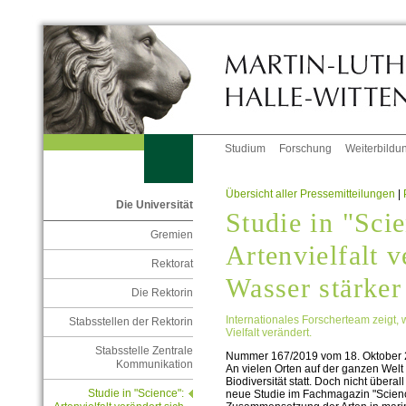
Studium
Forschung
Weiterbildu
Übersicht aller Pressemitteilungen
|
Die Universität
Studie in "Sci
Gremien
Artenvielfalt v
Rektorat
Wasser stärker
Die Rektorin
Internationales Forscherteam zeigt, 
Stabsstellen der Rektorin
Vielfalt verändert.
Stabsstelle Zentrale
Nummer 167/2019 vom 18. Oktober
Kommunikation
An vielen Orten auf der ganzen Welt
Biodiversität statt. Doch nicht überall
Studie in "Science":
neue Studie im Fachmagazin "Science