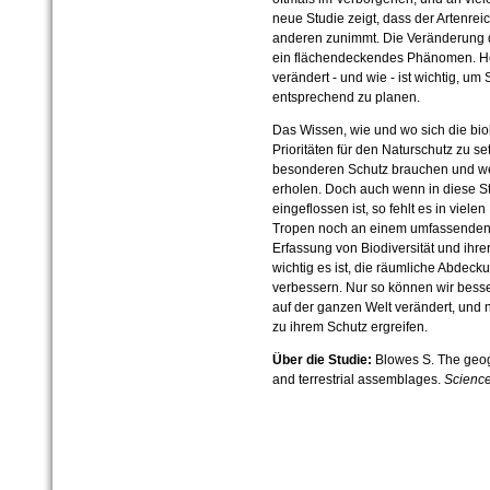
neue Studie zeigt, dass der Artenre
anderen zunimmt. Die Veränderung 
ein flächendeckendes Phänomen. Her
verändert - und wie - ist wichtig, um
entsprechend zu planen.
Das Wissen, wie und wo sich die biolo
Prioritäten für den Naturschutz zu 
besonderen Schutz brauchen und welc
erholen. Doch auch wenn in diese S
eingeflossen ist, so fehlt es in viel
Tropen noch an einem umfassenden 
Erfassung von Biodiversität und ihre
wichtig es ist, die räumliche Abdeck
verbessern. Nur so können wir besser
auf der ganzen Welt verändert, un
zu ihrem Schutz ergreifen.
Über die Studie:
Blowes S. The geog
and terrestrial assemblages.
Scienc