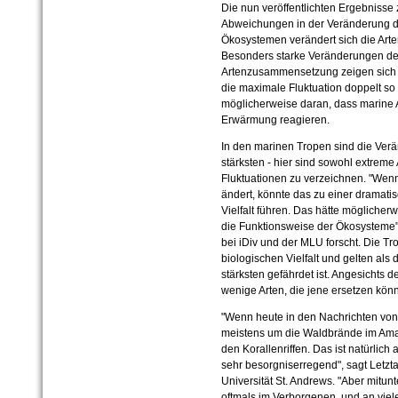
Die nun veröffentlichten Ergebnisse
Abweichungen in der Veränderung der 
Ökosystemen verändert sich die Art
Besonders starke Veränderungen de
Artenzusammensetzung zeigen sich i
die maximale Fluktuation doppelt so 
möglicherweise daran, dass marine A
Erwärmung reagieren.
In den marinen Tropen sind die Verä
stärksten - hier sind sowohl extreme
Fluktuationen zu verzeichnen. "Wenn
ändert, könnte das zu einer dramati
Vielfalt führen. Das hätte mögliche
die Funktionsweise der Ökosysteme",
bei iDiv und der MLU forscht. Die T
biologischen Vielfalt und gelten als 
stärksten gefährdet ist. Angesichts 
wenige Arten, die jene ersetzen kön
"Wenn heute in den Nachrichten von B
meistens um die Waldbrände im Amaz
den Korallenriffen. Das ist natürlic
sehr besorgniserregend", sagt Letzta
Universität St. Andrews. "Aber mitun
oftmals im Verborgenen, und an viele