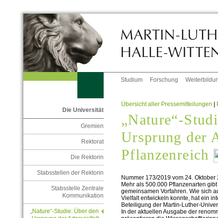
Studium
Forschung
Weiterbildu
Übersicht aller Pressemitteilungen
|
Die Universität
„Nature“-Studi
Gremien
Ursprung der A
Rektorat
Pflanzenreich
Die Rektorin
Stabsstellen der Rektorin
Nummer 173/2019 vom 24. Oktober
Mehr als 500.000 Pflanzenarten gibt 
Stabsstelle Zentrale
gemeinsamen Vorfahren. Wie sich au
Kommunikation
Vielfalt entwickeln konnte, hat ein 
Beteiligung der Martin-Luther-Univer
„Nature“-Studie: Über den
In der aktuellen Ausgabe der renommi