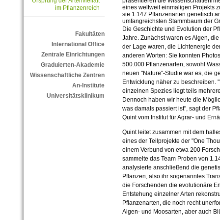
präsentieren die Wissenschaftlerinn
Ursprung der Artenvielfalt
eines weltweit einmaligen Projekts z
im Pflanzenreich
sie 1.147 Pflanzenarten genetisch an
umfangreichsten Stammbaum der Grün
Die Geschichte und Evolution der Pf
Fakultäten
Jahre. Zunächst waren es Algen, die 
International Office
der Lage waren, die Lichtenergie de
Zentrale Einrichtungen
anderen Worten: Sie konnten Photosy
500.000 Pflanzenarten, sowohl Wasse
Graduierten-Akademie
neuen "Nature"-Studie war es, die g
Wissenschaftliche Zentren
Entwicklung näher zu beschreiben. 
An-Institute
einzelnen Spezies liegt teils mehrer
Universitätsklinikum
Dennoch haben wir heute die Möglic
was damals passiert ist", sagt der Pf
Quint vom Institut für Agrar- und E
Quint leitet zusammen mit dem halles
eines der Teilprojekte der "One Thou
einem Verbund von etwa 200 Forsch
sammelte das Team Proben von 1.14
analysierte anschließend die genetis
Pflanzen, also ihr sogenanntes Tran
die Forschenden die evolutionäre En
Entstehung einzelner Arten rekonstr
Pflanzenarten, die noch recht unerfo
Algen- und Moosarten, aber auch Bl