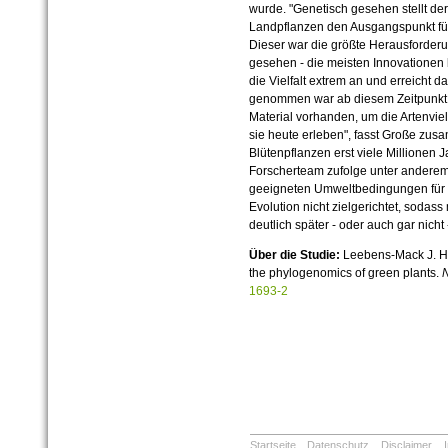
wurde. "Genetisch gesehen stellt d
Landpflanzen den Ausgangspunkt für
Dieser war die größte Herausforderun
gesehen - die meisten Innovationen b
die Vielfalt extrem an und erreicht d
genommen war ab diesem Zeitpunkt s
Material vorhanden, um die Artenviel
sie heute erleben", fasst Große zu
Blütenpflanzen erst viele Millionen J
Forscherteam zufolge unter anderem 
geeigneten Umweltbedingungen für 
Evolution nicht zielgerichtet, sodas
deutlich später - oder auch gar nicht 
Über die Studie:
Leebens-Mack J. H.
the phylogenomics of green plants.
1693-2
Startseite
Datenschutz
Disclaimer