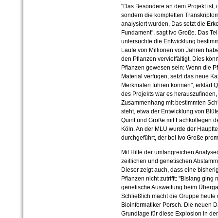
"Das Besondere an dem Projekt ist, d
sondern die kompletten Transkripto
analysiert wurden. Das setzt die Erk
Fundament", sagt Ivo Große. Das Tei
untersuchte die Entwicklung bestimm
Laufe von Millionen von Jahren hab
den Pflanzen vervielfältigt. Dies kön
Pflanzen gewesen sein: Wenn die Pf
Material verfügen, setzt das neue Ka
Merkmalen führen können", erklärt Q
des Projekts war es herauszufinden, 
Zusammenhang mit bestimmten Schlü
steht, etwa der Entwicklung von Blü
Quint und Große mit Fachkollegen de
Köln. An der MLU wurde der Haupttei
durchgeführt, der bei Ivo Große prom
Mit Hilfe der umfangreichen Analys
zeitlichen und genetischen Abstamm
Dieser zeigt auch, dass eine bisher
Pflanzen nicht zutrifft: "Bislang gin
genetische Ausweitung beim Überga
Schließlich macht die Gruppe heute d
Bioinformatiker Porsch. Die neuen D
Grundlage für diese Explosion in der A