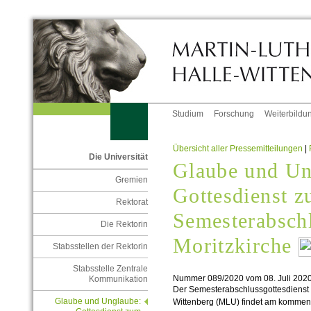
Studium
Forschung
Weiterbildu
Übersicht aller Pressemitteilungen
|
Die Universität
Glaube und Un
Gremien
Gottesdienst 
Rektorat
Semesterabschl
Die Rektorin
Moritzkirche
Stabsstellen der Rektorin
Stabsstelle Zentrale
Nummer 089/2020 vom 08. Juli 202
Kommunikation
Der Semesterabschlussgottesdienst d
Glaube und Unglaube:
Wittenberg (MLU) findet am kommend