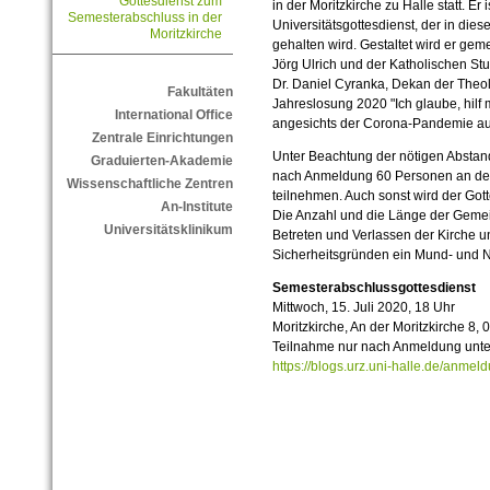
Gottesdienst zum
in der Moritzkirche zu Halle statt. Er 
Semesterabschluss in der
Universitätsgottesdienst, der in d
Moritzkirche
gehalten wird. Gestaltet wird er gem
Jörg Ulrich und der Katholischen St
Dr. Daniel Cyranka, Dekan der Theol
Fakultäten
Jahreslosung 2020 "Ich glaube, hil
International Office
angesichts der Corona-Pandemie auf
Zentrale Einrichtungen
Unter Beachtung der nötigen Abstand
Graduierten-Akademie
nach Anmeldung 60 Personen an de
Wissenschaftliche Zentren
teilnehmen. Auch sonst wird der Got
An-Institute
Die Anzahl und die Länge der Gemei
Universitätsklinikum
Betreten und Verlassen der Kirche 
Sicherheitsgründen ein Mund- und 
Semesterabschlussgottesdienst
Mittwoch, 15. Juli 2020, 18 Uhr
Moritzkirche, An der Moritzkirche 8,
Teilnahme nur nach Anmeldung unte
https://blogs.urz.uni-halle.de/anme