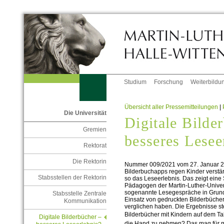
Studium
Forschung
Weiterbildu
Übersicht aller Pressemitteilungen
|
Die Universität
Digitale Bilde
Gremien
besseres Lesee
Rektorat
Die Rektorin
Nummer 009/2021 vom 27. Januar 
Bilderbuchapps regen Kinder verstä
Stabsstellen der Rektorin
so das Leseerlebnis. Das zeigt ein
Pädagogen der Martin-Luther-Univer
sogenannte Lesegespräche in Grund
Stabsstelle Zentrale
Einsatz von gedruckten Bilderbüch
Kommunikation
verglichen haben. Die Ergebnisse ste
Bilderbücher mit Kindern auf dem Tab
Digitale Bilderbücher –
die Hand zu nehmen? Das mag für 