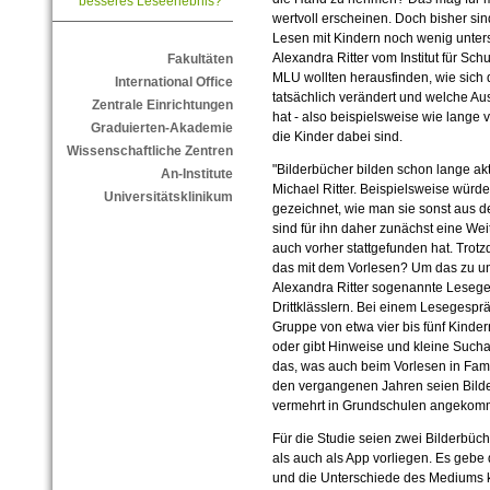
besseres Leseerlebnis?
wertvoll erscheinen. Doch bisher sin
Lesen mit Kindern noch wenig untersu
Alexandra Ritter vom Institut für Sc
Fakultäten
MLU wollten herausfinden, wie sich d
International Office
tatsächlich verändert und welche Au
Zentrale Einrichtungen
hat - also beispielsweise wie lange 
Graduierten-Akademie
die Kinder dabei sind.
Wissenschaftliche Zentren
"Bilderbücher bilden schon lange ak
An-Institute
Michael Ritter. Beispielsweise würden
Universitätsklinikum
gezeichnet, wie man sie sonst aus 
sind für ihn daher zunächst eine Wei
auch vorher stattgefunden hat. Trotz
das mit dem Vorlesen? Um das zu un
Alexandra Ritter sogenannte Lesege
Drittklässlern. Bei einem Lesegespräc
Gruppe von etwa vier bis fünf Kinder
oder gibt Hinweise und kleine Suc
das, was auch beim Vorlesen in Famili
den vergangenen Jahren seien Bilde
vermehrt in Grundschulen angekom
Für die Studie seien zwei Bilderbüc
als auch als App vorliegen. Es gebe
und die Unterschiede des Mediums kö