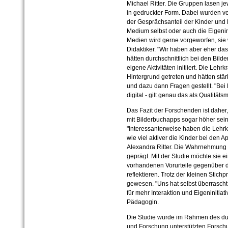
Michael Ritter. Die Gruppen lasen je
in gedruckter Form. Dabei wurden v
der Gesprächsanteil der Kinder und 
Medium selbst oder auch die Eigenini
Medien wird gerne vorgeworfen, sie 
Didaktiker. "Wir haben aber eher das 
hätten durchschnittlich bei den Bi
eigene Aktivitäten initiiert. Die Leh
Hintergrund getreten und hätten stä
und dazu dann Fragen gestellt. "Be
digital - gilt genau das als Qualitäts
Das Fazit der Forschenden ist daher, 
mit Bilderbuchapps sogar höher sein
"Interessanterweise haben die Lehrk
wie viel aktiver die Kinder bei den 
Alexandra Ritter. Die Wahrnehmung 
geprägt. Mit der Studie möchte sie e
vorhandenen Vorurteile gegenüber d
reflektieren. Trotz der kleinen Stich
gewesen. "Uns hat selbst überrascht,
für mehr Interaktion und Eigeninitiat
Pädagogin.
Die Studie wurde im Rahmen des dur
und Forschung unterstützten Forsch