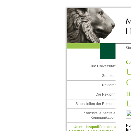
St
Übe
Die Universität
U
Gremien
G
Rektorat
n
Die Rektorin
U
Stabsstellen der Rektorin
Stabsstelle Zentrale
Kommunikation
Nu
Unterrichtsqualität in der
Erf