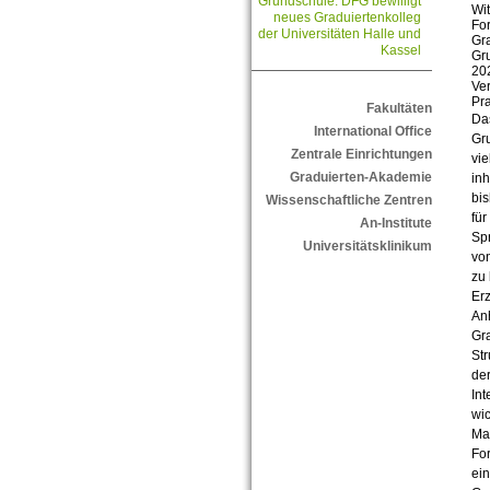
Grundschule: DFG bewilligt
Wit
neues Graduiertenkolleg
Fo
der Universitäten Halle und
Gra
Kassel
Gru
202
Ver
Pra
Fakultäten
Das
International Office
Gru
Zentrale Einrichtungen
vie
Graduierten-Akademie
inh
bis
Wissenschaftliche Zentren
für
An-Institute
Spr
Universitätsklinikum
von
zu
Erz
Anh
Gra
Str
der
Int
wic
Mat
For
ei