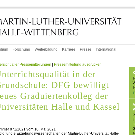
udium
Forschung
Weiterbildung
Karriere
Presse
International
rsicht aller Pressemitteilungen
|
Pressemitteilung ausdrucken
nterrichtsqualität in der
K
T
rundschule: DFG bewilligt
W
T
eues Graduiertenkolleg der
niversitäten Halle und Kassel
A
P
P
I
G
G
mmer 071/2021 vom 10. Mai 2021
T
olg für die Erziehungswissenschaften der Martin-Luther-Universität Halle-