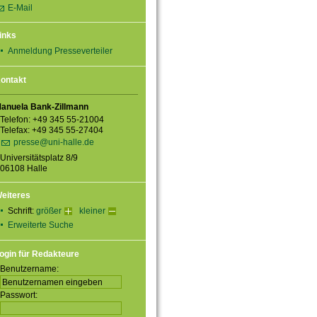
E-Mail
inks
Anmeldung Presseverteiler
ontakt
anuela Bank-Zillmann
Telefon: +49 345 55-21004
Telefax: +49 345 55-27404
presse@uni-halle.de
Universitätsplatz 8/9
06108 Halle
eiteres
Schrift:
größer
kleiner
Erweiterte Suche
ogin für Redakteure
Benutzername:
Passwort: