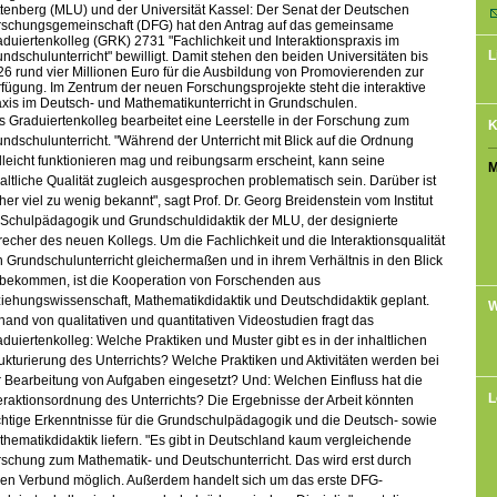
tenberg (MLU) und der Universität Kassel: Der Senat der Deutschen
rschungsgemeinschaft (DFG) hat den Antrag auf das gemeinsame
duiertenkolleg (GRK) 2731 "Fachlichkeit und Interaktionspraxis im
L
ndschulunterricht" bewilligt. Damit stehen den beiden Universitäten bis
6 rund vier Millionen Euro für die Ausbildung von Promovierenden zur
fügung. Im Zentrum der neuen Forschungsprojekte steht die interaktive
xis im Deutsch- und Mathematikunterricht in Grundschulen.
 Graduiertenkolleg bearbeitet eine Leerstelle in der Forschung zum
K
ndschulunterricht. "Während der Unterricht mit Blick auf die Ordnung
lleicht funktionieren mag und reibungsarm erscheint, kann seine
M
altliche Qualität zugleich ausgesprochen problematisch sein. Darüber ist
her viel zu wenig bekannt", sagt Prof. Dr. Georg Breidenstein vom Institut
 Schulpädagogik und Grundschuldidaktik der MLU, der designierte
echer des neuen Kollegs. Um die Fachlichkeit und die Interaktionsqualität
 Grundschulunterricht gleichermaßen und in ihrem Verhältnis in den Blick
 bekommen, ist die Kooperation von Forschenden aus
iehungswissenschaft, Mathematikdidaktik und Deutschdidaktik geplant.
W
and von qualitativen und quantitativen Videostudien fragt das
duiertenkolleg: Welche Praktiken und Muster gibt es in der inhaltlichen
ukturierung des Unterrichts? Welche Praktiken und Aktivitäten werden bei
 Bearbeitung von Aufgaben eingesetzt? Und: Welchen Einfluss hat die
L
eraktionsordnung des Unterrichts? Die Ergebnisse der Arbeit könnten
htige Erkenntnisse für die Grundschulpädagogik und die Deutsch- sowie
hematikdidaktik liefern. "Es gibt in Deutschland kaum vergleichende
schung zum Mathematik- und Deutschunterricht. Das wird erst durch
nen Verbund möglich. Außerdem handelt sich um das erste DFG-