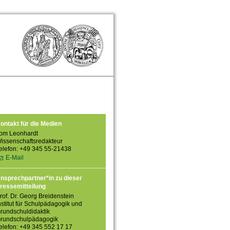
ontakt für die Medien
om Leonhardt
issenschaftsredakteur
elefon: +49 345 55-21438
E-Mail
nsprechpartner*in zu dieser
ressemitteilung
rof. Dr. Georg Breidenstein
nstitut für Schulpädagogik und
rundschuldidaktik
rundschulpädagogik
elefon: +49 345 552 17 17