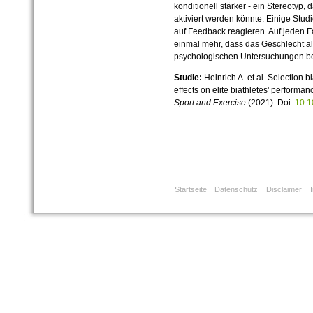
konditionell stärker - ein Stereotyp
aktiviert werden könnte. Einige Stu
auf Feedback reagieren. Auf jeden Fa
einmal mehr, dass das Geschlecht als
psychologischen Untersuchungen ber
Studie:
Heinrich A. et al. Selection b
effects on elite biathletes' performa
Sport and Exercise
(2021). Doi:
10.1
Startseite
Datenschutz
Disclaimer