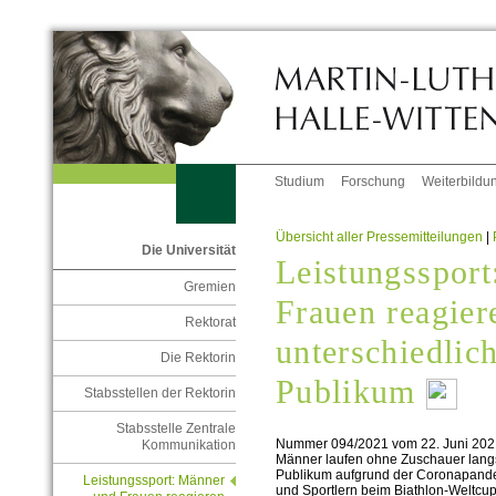
Studium
Forschung
Weiterbildu
Übersicht aller Pressemitteilungen
|
Die Universität
Leistungsspor
Gremien
Frauen reagier
Rektorat
unterschiedlic
Die Rektorin
Publikum
Stabsstellen der Rektorin
Stabsstelle Zentrale
Nummer 094/2021 vom 22. Juni 202
Kommunikation
Männer laufen ohne Zuschauer lang
Publikum aufgrund der Coronapandem
Leistungssport: Männer
und Sportlern beim Biathlon-Weltcup