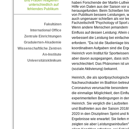
und Frauen reagieren
haben Forschende der Martin-Luther-
unterschiedlich auf
Hilfe von Daten aus der Saison vor
fehlendes Publikum
herausgefunden. Beim Schießen hin
von Publikum bessere Leistungen, 
auch ungenauer schießen als vor le
Fachzeitschrift "Psychology of Sport 
Fakultäten
Wenn andere Menschen jemandem be
International Office
Einfluss auf dessen Leistung: Allei
Zentrale Einrichtungen
verbessert die Leistung bei einfache
Graduierten-Akademie
erfordern. "Da ist die Studienlage bis
koordinativen Aufgaben sind die Erg
Wissenschaftliche Zentren
Heinrich vom Institut für Sportwiss
An-Institute
aber davon ausgegangen, dass sich 
Universitätsklinikum
verschlechtert. Das Phänomen ist unte
(soziale Aktivierung) bekannt.
Heinrich, die als sportpsychologisc
Nachwuchskader im Biathlon betreut, 
Coronavirus verursachte besondere S
die einmalige Möglichkeit, den Einf
experimentellen Bedingungen in der 
Heinrich. Sie verglich die Laufzeite
und Biathleten aus der Saison 2018/
2020 in den Disziplinen Sprint und 
Ergebnisse wie erwartet: Sie liefen 
zeigten sie aber Leistungseinbußen"