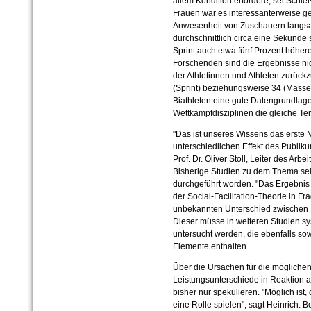
allem Kondition erfordere, sei Schie
Frauen war es interessanterweise ge
Anwesenheit von Zuschauern langsa
durchschnittlich circa eine Sekunde
Sprint auch etwa fünf Prozent höhere
Forschenden sind die Ergebnisse ni
der Athletinnen und Athleten zurückz
(Sprint) beziehungsweise 34 (Massen
Biathleten eine gute Datengrundlage
Wettkampfdisziplinen die gleiche Te
"Das ist unseres Wissens das erste 
unterschiedlichen Effekt des Publik
Prof. Dr. Oliver Stoll, Leiter des Ar
Bisherige Studien zu dem Thema sei
durchgeführt worden. "Das Ergebnis s
der Social-Facilitation-Theorie in Fr
unbekannten Unterschied zwischen M
Dieser müsse in weiteren Studien sy
untersucht werden, die ebenfalls sow
Elemente enthalten.
Über die Ursachen für die mögliche
Leistungsunterschiede in Reaktion 
bisher nur spekulieren. "Möglich ist
eine Rolle spielen", sagt Heinrich. 