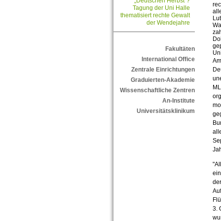
„Deutschen Herbst“?
rec
Tagung der Uni Halle
all
thematisiert rechte Gewalt
Lut
der Wendejahre
Wa
zah
Do
ge
Fakultäten
Uni
International Office
Am
Deu
Zentrale Einrichtungen
une
Graduierten-Akademie
ML
Wissenschaftliche Zentren
org
An-Institute
mot
Universitätsklinikum
ge
Bun
all
Sep
Ja
"Al
ein
der
Au
Flü
3. 
wu