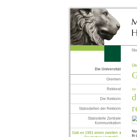
St
Übe
Die Universität
G
Gremien
„
Rektorat
d
Die Rektorin
r
Stabsstellen der Rektorin
Stabsstelle Zentrale
Kommunikation
Nu
Gab es 1991 einen zweiten
In 