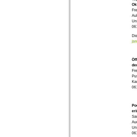
Ok
Fre
Au
Uni
06
Die
ja
Öf
de
Fre
Pu
Kar
06
Po
er
Sam
Au
Uni
06