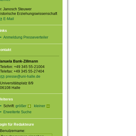
r. Janosch Steuwer
istorische Erziehungswissenschaft
E-Mail
inks
Anmeldung Presseverteiler
ontakt
anuela Bank-Zillmann
Telefon: +49 345 55-21004
Telefax: +49 345 55-27404
presse@uni-halle.de
Universitätsplatz 8/9
06108 Halle
eiteres
Schrift:
größer
kleiner
Erweiterte Suche
ogin für Redakteure
Benutzername: