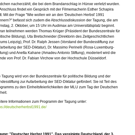
dchen nacherzählt, die bei dem Brandanschlag in Hünxe verletzt wurden.
Anschluss findet ein Gespräch mit der Filmemacherin Esther Schapira
tt. Mit der Frage "Wie wollen wir an den 'Deutschen Herbst' 1991
nnern?" befasst sich zudem die Abschlussdiskussion der Tagung, die am
stag, 2. Oktober, um 15 Uhr im Audimax am Universitätsplatz beginnt.
ran teilnehmen werden Thomas Krüger (Präsident der Bundeszentrale für
itische Bildung), Uta Bretschneider (Direktorin des Zeitgeschichtlichen
ums Leipzig), Prof. Dr. Ralph Jessen (Vorstand der Bundesstiftung zur
arbeitung der SED-Diktatur), Dr. Massimo Perinelli (Rosa-Luxemburg-
ftung) und Anetta Kahane (Amadeu Antonio Stiftung), moderiert wird die
de von Prof. Dr. Fabian Virchow von der Hochschule Düsseldorf.
 Tagung wird von der Bundeszentrale für politische Bildung und der
desstiftung zur Aufarbeitung der SED-Diktatur gefördert. Sie ist Teil des
ogramms zu den Einheitsfeierlichkeiten der MLU zum Tag der Deutschen
heit.
itere Informationen zum Programm der Tagung unter:
ps://deutscherherbst1991.de/
gung: "Deutscher Herbst 1991". Das vereinigte Deutschland, der 3.