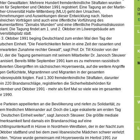
hter Gewalttaten: Mehrere Hundert fremdenfeindliche Straftaten wurden
ein für September und Oktober 1991 registriert. Eine Tagung an der Martin-
D
her-Universität Halle-Wittenberg (MLU) geht den Ursachen,
H
hrnehmungen und Auswirkungen dieser Entwicklung nach. Neben
lreichen Vorträgen sind auch eine öffentliche Vorführung des
kumentarfilms "Zeinabs Wunden" und eine öffentliche Podiumsdiskussion
plant. Die Tagung findet am 1. und 2. Oktober im Löwengebäude am
L
versitätsplatz statt.
 3. Oktober 1991 beging Deutschland zum ersten Mal den Tag der
tschen Einheit. "Die Feierlichkeiten fielen in eine Zeit der rasanten und
rwarteten Zunahme rechter Gewalt", sagt Prof. Dr. Till Kössler von der
K
U, der die Tagung gemeinsam mit seinem Mitarbeiter Dr. Janosch Steuwer
anisiert. Bereits Mitte September 1991 kam es zu mehreren rassistisch
M
ivierten Übergriffen im sächsischen Hoyerswerda, auf die weitere Angriffe
gen Geflüchtete, Migrantinnen und Migranten in der gesamten
desrepublik folgten. Fast 1.300 fremdenfeindliche Straftaten, darunter
ein 220 Brandanschläge, registrierten die Sicherheitsbehörden für
tember und Oktober 1991 - mehr als fünf Mal so viele wie im gesamten
hr 1990.
W
le Parteien appellierten an die Bevölkerung und riefen zu Solidarität, zu
em friedlichen Miteinander auf. Doch die Lage eskalierte am ersten Tag
 Deutschen Einheit weiter", sagt Janosch Steuwer. Die größte mediale
fmerksamkeit fand damals ein Brandanschlag auf eine
chtlingsunterkunft in Hünxe in Nordrhein-Westfalen, der in der Nacht zum
L
Oktober stattfand und bei dem zwei libanesische Mädchen schwer verletzt
rden. "Hünxe wurde gemeinsam mit Hoyerswerda im Herbst 1991 zur