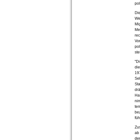
pol
Di
We
Mi
Me
rec
Vo
pol
st
"Di
di
197
Sel
Sta
dr
Hal
ni
ter
bez
füh
Zus
ab 
de