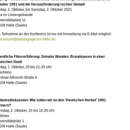
tober 1991 und die Herausforderung rechter Gewalt
itag, 1. Oktober, bis Samstag, 2. Oktober 2021
la im Löwengebäude
versitätsplatz 11
108 Halle (Saale)
 Teilnahme an der Konferenz ist nur mit Anmeldung via E-Mail möglich:
na.winzer@paedagogik.uni-halle.de
fentliche Filmvorführung: Zeinabs Wunden. Brandspuren in einer
utschen Stadt
itag, 1. Oktober, 20 bis 21.30 Uhr
schkino
dinal-Albrecht-Straße 6
108 Halle (Saale)
diumsdiskussion: Wie sollen wir an den 'Deutschen Herbst' 1991
innern?
stag, 2. Oktober, 15 bis 16.30 Uhr
dimax
versitätsplatz 1
108 Halle (Saale)