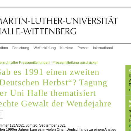
udium
Forschung
Weiterbildung
Karriere
Presse
International
rsicht aller Pressemitteilungen
|
Pressemitteilung ausdrucken
ab es 1991 einen zweiten
K
T
Deutschen Herbst“? Tagung
W
T
er Uni Halle thematisiert
echte Gewalt der Wendejahre
A
P
P
H
T
mmer 121/2021 vom 20. September 2021
den 1990er Jahren kam es in vielen Orten Deutschlands zu einem Anstieg
I