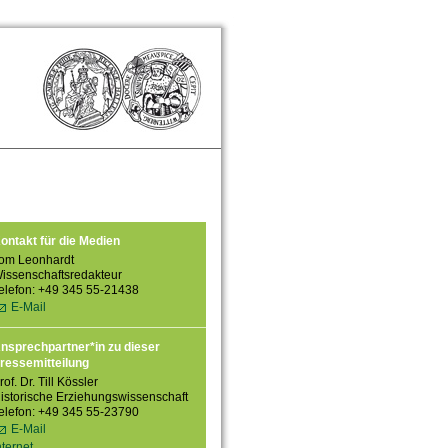
ontakt für die Medien
om Leonhardt
issenschaftsredakteur
elefon: +49 345 55-21438
E-Mail
nsprechpartner*in zu dieser
ressemitteilung
rof. Dr. Till Kössler
istorische Erziehungswissenschaft
elefon: +49 345 55-23790
E-Mail
nternet