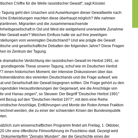
itischen Chiffre für die Welle rassistischer Gewalt", sagt Kössler.
e Tagung geht den Ursachen und Auswirkungen dieser Gewaltwelle nach:
lche Entwicklungen machten diese überhaupt möglich? Wie nahmen
grantinnen, Migranten und die zusammenwachsende
hrheitsgesellschaft in Ost und West die weitgehend unerwartete Zunahme
hter Gewalt wahr? Welchen Einfluss hatte sie auf ihre jeweiligen
rstellungen vom vereinigten Deutschland? Und wie prägte die Gewalt
itische und gesellschaftliche Debatten der folgenden Jahre? Diese Fragen
ehen im Zentrum der Tagung.
e dramatische Verdichtung der rassistischen Gewalt im Herbst 1991, so
e grundlegende These unserer Tagung, schuf wie im Deutschen Herbst
7 einen historischen Moment, der intensive Diskussionen über das
bstverständnis des vereinten Deutschlands und die Frage aufwarf, wie
at und Gesellschaft der Gewalt begegnen sollten. Die Frage gehört zu den
ängendsten Herausforderungen der Gegenwart, wie die Anschläge von
le und Hanau zeigen", so Steuwer. Der Begriff "Deutscher Herbst 1991"
mmt Bezug auf den "Deutschen Herbst 1977", mit dem eine Reihe
roristischer Anschläge, Entführungen und Morde der Roten Armee Fraktion
eichnet werden, die zu einer der schwersten Krisen der Bundesrepublik
rten.
ätzlich zum wissenschaftlichen Programm findet am Freitag, 1. Oktober,
20 Uhr eine öffentliche Filmvorführung im Puschkino statt. Gezeigt wird
r Dokumentarfilm "Zeinabs Wunden", der die Geschichte eines der