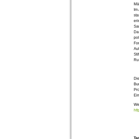
Mä
Im 
sta
eri
Sam
Da
pol
For
Auf
Sti
Run
Die
Bun
Pr
Ein
We
htt
Ta