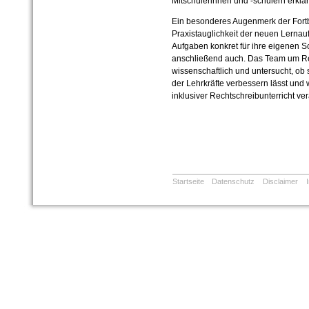
Mitschülerinnen und -schülern erklä
Ein besonderes Augenmerk der Fortbi
Praxistauglichkeit der neuen Lernau
Aufgaben konkret für ihre eigenen S
anschließend auch. Das Team um Rei
wissenschaftlich und untersucht, ob
der Lehrkräfte verbessern lässt und
inklusiver Rechtschreibunterricht ver
Startseite
Datenschutz
Disclaimer