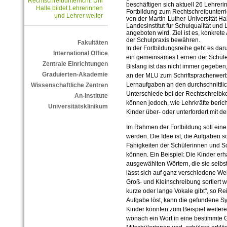
Rechtschreibunterricht: Uni
beschäftigen sich aktuell 26 Lehrer
Halle bildet Lehrerinnen
Fortbildung zum Rechtschreibunterric
und Lehrer weiter
von der Martin-Luther-Universität H
Landesinstitut für Schulqualität und
angeboten wird. Ziel ist es, konkrete
der Schulpraxis bewähren.
Fakultäten
In der Fortbildungsreihe geht es dar
International Office
ein gemeinsames Lernen der Schüle
Zentrale Einrichtungen
Bislang ist das nicht immer gegeben, 
Graduierten-Akademie
an der MLU zum Schriftspracherwerb f
Lernaufgaben an den durchschnittli
Wissenschaftliche Zentren
Unterschiede bei der Rechtschreibk
An-Institute
können jedoch, wie Lehrkräfte berich
Universitätsklinikum
Kinder über- oder unterfordert mit de
Im Rahmen der Fortbildung soll ein
werden. Die Idee ist, die Aufgaben 
Fähigkeiten der Schülerinnen und Sc
können. Ein Beispiel: Die Kinder erha
ausgewählten Wörtern, die sie selbst
lässt sich auf ganz verschiedene We
Groß- und Kleinschreibung sortiert 
kurze oder lange Vokale gibt", so Re
Aufgabe löst, kann die gefundene Sys
Kinder könnten zum Beispiel weitere
wonach ein Wort in eine bestimmte G