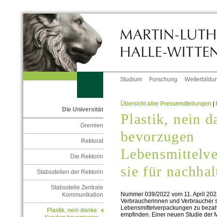
Studium
Forschung
Weiterbildu
Übersicht aller Pressemitteilungen
|
Die Universität
Plastik, nein 
Gremien
bevorzugen
Rektorat
Lebensmittelv
Die Rektorin
sie für nachhal
Stabsstellen der Rektorin
Stabsstelle Zentrale
Nummer 039/2022 vom 11. April 202
Kommunikation
Verbraucherinnen und Verbraucher si
Lebensmittelverpackungen zu bezahle
Plastik, nein danke:
empfinden. Einer neuen Studie der Ma