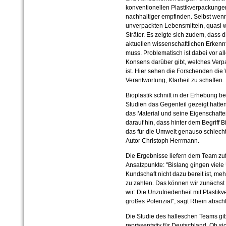
konventionellen Plastikverpackunge
nachhaltiger empfinden. Selbst wenn 
unverpackten Lebensmitteln, quasi we
Sträter. Es zeigte sich zudem, dass
aktuellen wissenschaftlichen Erke
muss. Problematisch ist dabei vor al
Konsens darüber gibt, welches Verpa
ist. Hier sehen die Forschenden die W
Verantwortung, Klarheit zu schaffen.
Bioplastik schnitt in der Erhebung b
Studien das Gegenteil gezeigt hatte
das Material und seine Eigenschaft
darauf hin, dass hinter dem Begriff B
das für die Umwelt genauso schlecht 
Autor Christoph Herrmann.
Die Ergebnisse liefern dem Team zuf
Ansatzpunkte: "Bislang gingen viel
Kundschaft nicht dazu bereit ist, me
zu zahlen. Das können wir zunächst 
wir: Die Unzufriedenheit mit Plastikv
großes Potenzial", sagt Rhein absch
Die Studie des halleschen Teams gibt 
repräsentativ für Deutschland. Ob si