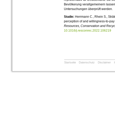
Bevölkerung verallgemeinern lasse
Untersuchungen überprüft werden.
Studie:
Herrmann C., Rhein S., Sträte
perception of and willingness-to-pay 
Resources, Conservation and Recyc
10.1016/j.resconrec.2022.106219
Startseite
Datenschutz
Disclaimer