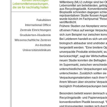
Kunden bevorzugen
Wittenberg (MLU) zufolge sind bei 
Lebensmittelverpackungen,
Lebensmittel am beliebtesten, gefo
die sie für nachhaltig halten
aus Recyclingplastik. Konventionell
Bioplastik schneiden dagegen schlech
repräsentativen Studie flossen Anga
wurde kürzlich im Fachjournal "Res
Fakultäten
veröffentlicht.
International Office
Frühere Studien zur Akzeptanz vers
Zentrale Einrichtungen
oft einen Fokus auf wenige Verpacku
sich zum Beispiel nur zwischen konv
Graduierten-Akademie
Bei Letzterem handelt es sich um ei
Wissenschaftliche Zentren
biologisch abbaubar sind und/oder
An-Institute
hergestellt werden. "Eine breitere Op
Universitätsklinikum
unverpackte Produkte einbezieht, wu
berücksichtigt", sagt der Wirtschafts
neuen Studie konnten die Befragten 
im Supermarkt, zwischen verschiede
unterschiedlichen Verpackungen wähl
unterschieden. Zusätzlich sollten sie
Verpackungsmaterialien nach ihrer N
ihrem Wissen über einzelne Verpac
bezüglich Produktverpackungen bei
Besonders beliebt waren demnach u
Recyclingplastik- und Papierverpa
konventionellem Plastik bevorzugt.
und Konsumenten zeigten sich durcha