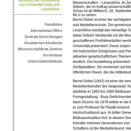
Wissenschaft: Ausstellung
Wissenschaften – Leopoldina. Im Ze
von Universität Halle und
Göbels, die im Auftrag wissenschaftl
Leopoldina
Schau ist ab Mittwoch, 28. Septemb
MLU zu sehen.
Bernd Göbel ist einer der wichtigsten
Fakultäten
und Medaillenschule. Die gemeinsa
Leopoldina würdigt das vielseitige S
International Office
dabei Göbels Verdienste um die Med
Zentrale Einrichtungen
geschaffenen Porträtmedaillen werde
Graduierten-Akademie
Universität präsentiert. Diese zeige
Wissenschaftliche Zentren
mit historischen Ereignissen und P
An-Institute
aktuellen gesellschaftlichen Themen
Universitätsklinikum
deutlich. Die Ausstellung präsentie
Großplastiken. Sie verweisen auf bi
öffentlichen Raum, die die mitteldeu
Bernd Göbel (1942) ist einer der re
Medaillenkünstler der Gegenwart. Na
studierte er 1963 bis 1969 Bildhauer
Formgestaltung - Burg Giebichenstein
dann Dozent. Ab 1978 leitete er die
er zum Professor für Plastik ernannt
Hochschuldienst aus. In dritter Gene
Bildhauertradition fort. In diesem S
Künstler mehrere Generationen von 
Schaffens ist die Medaillenkunst. Hie