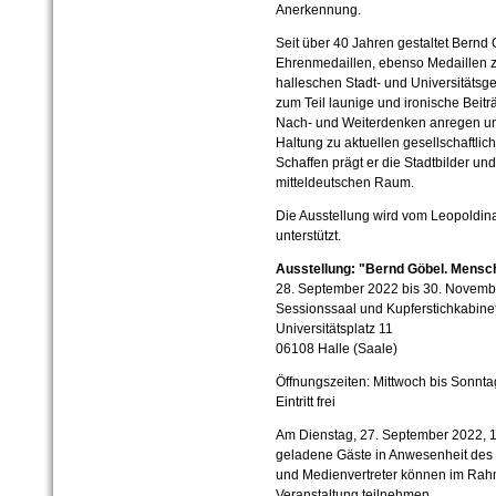
Anerkennung.
Seit über 40 Jahren gestaltet Bernd 
Ehrenmedaillen, ebenso Medaillen 
halleschen Stadt- und Universitätsge
zum Teil launige und ironische Beitr
Nach- und Weiterdenken anregen und
Haltung zu aktuellen gesellschaftli
Schaffen prägt er die Stadtbilder u
mitteldeutschen Raum.
Die Ausstellung wird vom Leopoldina
unterstützt.
Ausstellung: "Bernd Göbel. Mensch
28. September 2022 bis 30. Novemb
Sessionssaal und Kupferstichkabin
Universitätsplatz 11
06108 Halle (Saale)
Öffnungszeiten: Mittwoch bis Sonnta
Eintritt frei
Am Dienstag, 27. September 2022, 18
geladene Gäste in Anwesenheit des K
und Medienvertreter können im Rahm
Veranstaltung teilnehmen.