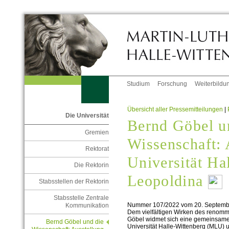
Studium
Forschung
Weiterbildu
Übersicht aller Pressemitteilungen
|
Die Universität
Bernd Göbel u
Gremien
Wissenschaft: 
Rektorat
Universität Ha
Die Rektorin
Leopoldina
Stabsstellen der Rektorin
Stabsstelle Zentrale
Nummer 107/2022 vom 20. Septemb
Kommunikation
Dem vielfältigen Wirken des renomm
Göbel widmet sich eine gemeinsame 
Bernd Göbel und die
Universität Halle-Wittenberg (MLU)