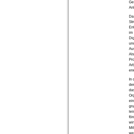
Ge
An
Da
Str
Ent
im 
Dig
und
Au
Als
Pro
Ar
erw
In 
der
das
Org
ein
gr
le
för
wi
Mi
we