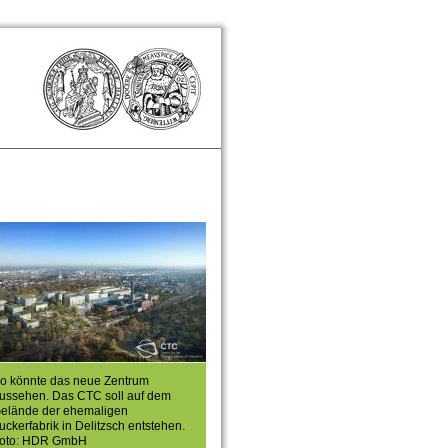
o könnte das neue Zentrum
ussehen. Das CTC soll auf dem
elände der ehemaligen
uckerfabrik in Delitzsch entstehen.
oto: HDR GmbH