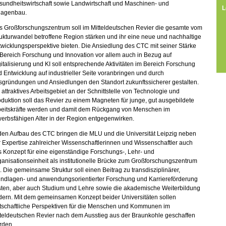
sundheitswirtschaft sowie Landwirtschaft und Maschinen- und
L
lagenbau.
s Großforschungszentrum soll im Mitteldeutschen Revier die gesamte vom
ukturwandel betroffene Region stärken und ihr eine neue und nachhaltige
wicklungsperspektive bieten. Die Ansiedlung des CTC mit seiner Stärke
Bereich Forschung und Innovation vor allem auch in Bezug auf
italisierung und KI soll entsprechende Aktivitäten im Bereich Forschung
 Entwicklung auf industrieller Seite voranbringen und durch
sgründungen und Ansiedlungen den Standort zukunftssicherer gestalten.
 attraktives Arbeitsgebiet an der Schnittstelle von Technologie und
duktion soll das Revier zu einem Magneten für junge, gut ausgebildete
beitskräfte werden und damit dem Rückgang von Menschen im
erbsfähigen Alter in der Region entgegenwirken.
den Aufbau des CTC bringen die MLU und die Universität Leipzig neben
 Expertise zahlreicher Wissenschaftlerinnen und Wissenschaftler auch
 Konzept für eine eigenständige Forschungs-, Lehr- und
anisationseinheit als institutionelle Brücke zum Großforschungszentrum
. Die gemeinsame Struktur soll einen Beitrag zu transdisziplinärer,
undlagen- und anwendungsorientierter Forschung und Karriereförderung
isten, aber auch Studium und Lehre sowie die akademische Weiterbildung
dern. Mit dem gemeinsamen Konzept beider Universitäten sollen
rtschaftliche Perspektiven für die Menschen und Kommunen im
tteldeutschen Revier nach dem Ausstieg aus der Braunkohle geschaffen
rden.