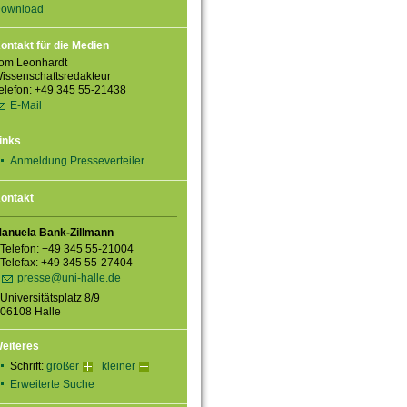
ownload
ontakt für die Medien
om Leonhardt
issenschaftsredakteur
elefon: +49 345 55-21438
E-Mail
inks
Anmeldung Presseverteiler
ontakt
anuela Bank-Zillmann
Telefon: +49 345 55-21004
Telefax: +49 345 55-27404
presse@uni-halle.de
Universitätsplatz 8/9
06108 Halle
eiteres
Schrift:
größer
kleiner
Erweiterte Suche