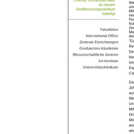
Chemie: Universität Halle
Wat
an neuem
und
Großforschungszentrum
Mi
beteiligt
neu
Fed
Kol
Zen
Fakultäten
Mar
International Office
der
"D
Zentrale Einrichtungen
Rev
Graduierten-Akademie
Der
Wissenschaftliche Zentren
be
An-Institute
inn
Universitätsklinikum
Exp
Cla
Da
Jah
aus
Wir
Unt
Mit
Gro
Mer
an
sin