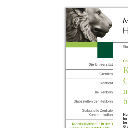
St
Übe
Die Universität
K
Gremien
C
Rektorat
n
Die Rektorin
b
Stabsstellen der Rektorin
Stabsstelle Zentrale
Nu
Kommunikation
Im 
for
Kreislaufwirtschaft in der
Gr