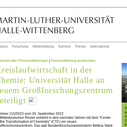
udium
Forschung
Weiterbildung
Karriere
Presse
International
rsicht aller Pressemitteilungen
|
Pressemitteilung ausdrucken
reislaufwirtschaft in der
hemie: Universität Halle an
euem Großforschungszentrum
eteiligt
S
a
mmer 115/2022 vom 29. September 2022
G
Mitteldeutschen Revier entsteht in den nächsten Jahren mit dem "Center
Z
 the Transformation of Chemistry" (CTC) ein neues
F
oßforschungszentrum. Das gab Bundesforschungsministerin Bettina Stark-