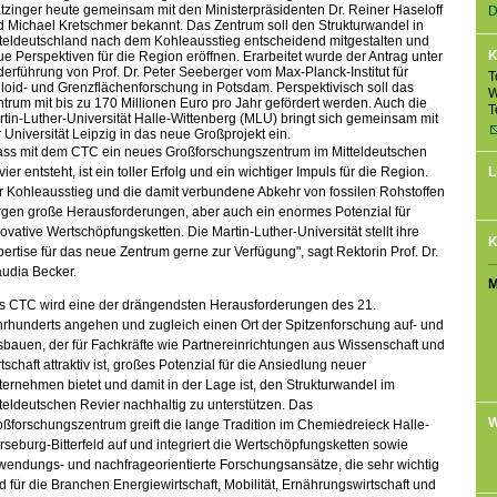
zinger heute gemeinsam mit den Ministerpräsidenten Dr. Reiner Haseloff
D
 Michael Kretschmer bekannt. Das Zentrum soll den Strukturwandel in
tteldeutschland nach dem Kohleausstieg entscheidend mitgestalten und
K
e Perspektiven für die Region eröffnen. Erarbeitet wurde der Antrag unter
erführung von Prof. Dr. Peter Seeberger vom Max-Planck-Institut für
T
loid- und Grenzflächenforschung in Potsdam. Perspektivisch soll das
W
trum mit bis zu 170 Millionen Euro pro Jahr gefördert werden. Auch die
T
tin-Luther-Universität Halle-Wittenberg (MLU) bringt sich gemeinsam mit
 Universität Leipzig in das neue Großprojekt ein.
ass mit dem CTC ein neues Großforschungszentrum im Mitteldeutschen
ier entsteht, ist ein toller Erfolg und ein wichtiger Impuls für die Region.
L
 Kohleausstieg und die damit verbundene Abkehr von fossilen Rohstoffen
rgen große Herausforderungen, aber auch ein enormes Potenzial für
ovative Wertschöpfungsketten. Die Martin-Luther-Universität stellt ihre
K
ertise für das neue Zentrum gerne zur Verfügung", sagt Rektorin Prof. Dr.
udia Becker.
M
s CTC wird eine der drängendsten Herausforderungen des 21.
rhunderts angehen und zugleich einen Ort der Spitzenforschung auf- und
bauen, der für Fachkräfte wie Partnereinrichtungen aus Wissenschaft und
tschaft attraktiv ist, großes Potenzial für die Ansiedlung neuer
ernehmen bietet und damit in der Lage ist, den Strukturwandel im
teldeutschen Revier nachhaltig zu unterstützen. Das
W
ßforschungszentrum greift die lange Tradition im Chemiedreieck Halle-
seburg-Bitterfeld auf und integriert die Wertschöpfungsketten sowie
wendungs- und nachfrageorientierte Forschungsansätze, die sehr wichtig
d für die Branchen Energiewirtschaft, Mobilität, Ernährungswirtschaft und