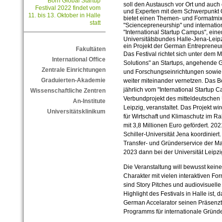
Born Global Startup
soll den Austausch vor Ort und auch 
Festival 2022 findet vom
und Experten mit dem Schwerpunkt 
11. bis 13. Oktober in Halle
bietet einen Themen- und Formatmix
statt
"Sciencepreneurship" und internatio
"International Startup Campus", ein
Universitätsbundes Halle-Jena-Leipzi
ein Projekt der German Entreprene
Fakultäten
Das Festival richtet sich unter dem 
International Office
Solutions" an Startups, angehende
Zentrale Einrichtungen
und Forschungseinrichtungen sowie i
Graduierten-Akademie
weiter miteinander vernetzen. Das Bo
jährlich vom "International Startup 
Wissenschaftliche Zentren
Verbundprojekt des mitteldeutschen 
An-Institute
Leipzig, veranstaltet. Das Projekt 
Universitätsklinikum
für Wirtschaft und Klimaschutz im 
mit 3,8 Millionen Euro gefördert. 202
Schiller-Universität Jena koordiniert
Transfer- und Gründerservice der Mar
2023 dann bei der Universität Leipzi
Die Veranstaltung will bewusst kein
Charakter mit vielen interaktiven For
sind Story Pitches und audiovisuell
Highlight des Festivals in Halle ist,
German Accelarator seinen Präsenzta
Programms für internationale Gründer