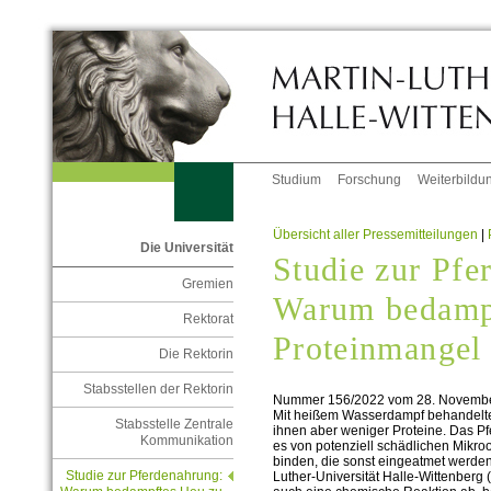
Studium
Forschung
Weiterbildu
Übersicht aller Pressemitteilungen
|
Die Universität
Studie zur Pfe
Gremien
Warum bedamp
Rektorat
Proteinmangel
Die Rektorin
Stabsstellen der Rektorin
Nummer 156/2022 vom 28. Novemb
Mit heißem Wasserdampf behandeltes H
Stabsstelle Zentrale
ihnen aber weniger Proteine. Das Pf
Kommunikation
es von potenziell schädlichen Mikro
binden, die sonst eingeatmet werden
Studie zur Pferdenahrung:
Luther-Universität Halle-Wittenberg