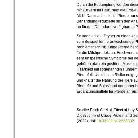
Durch die Bedampfung werden diese
mit Zuckern im Heu", sagt die Erst-A
MLU. Das mache sie für Pferde nur s
Behandlung reduzierte sich den Anal
an für den Dünndarm verfügbarem Pro
So kann es laut Zeyner zu einer Unt
zum Beispiel für heranwachsende P
problematisch ist: Junge Pferde benö
für die Milchproduktion. Erschwere
sehr unspezifische Symptome bei den
gehören etwa ein gestörter Muskela
Haarkleid mit sogenannten Hungerha
Pferdefell. Um diesem Risiko entge
und -halter die Nahrung der Tiere zu
Bierhefe und Sojaschrot oder aber h
Ergänzungsmitteln für Pferde anreic
Studie:
Pisch C. et al. Effect of Hay
Digestibility of Crude Protein and S
(2022). doi:
10.3390/ani12223092