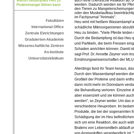
auch eine chemische Reaktion ab, be
Warum bedampftes Heu zu
werden. Dadurch werden sie für Pfer
Proteinmangel führen kann
den Tieren zu Mangelerscheinungen
oder den Muskelaufbau beeinträchtig
im Fachjournal "Animals".
Fakultäten
Heu wird mit heißem Wasserdampf auf
International Office
schädliche Mikroorganismen abzutöt
Heu zu binden. "Viele Pferde leide
Zentrale Einrichtungen
Durch die Bedampfung ist das Heu q
Graduierten-Akademie
und Partikeln, die beim Fressen ei
Wissenschaftliche Zentren
Schaden anrichten können. Damit ist 
An-Institute
sagt Prof. Dr. Annette Zeyner vom Inst
Universitätsklinikum
Ernährungswissenschaften der MLU
Allerdings fand ihr Team heraus, da
Durch den Wasserdampf werden die 
Großteil der Proteine und darin ent
dann nicht mehr im Dünndarm verdau
die Behandlung verloren. Einzelne di
aber essenziell und sie können au
werden", so Zeyner weiter. Um das 
verschiedene Heuproben. Im bedampf
Produkte, die bei der sogenannten M
Schädigung der im Heu befindlichen
sich um eine Reaktion, die auch wä
Bratens von Lebensmitteln abläuft un
von Aromastoffen verantwortlich ist