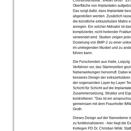
Chondroitinsulfat", erklärt Groth. "E
Oberfläche von Implantaten aufgebra
Das sorgt dafür, dass Implantate be
abgestoßen werden. Zusätzlich lassen
die künstliche extrazelluläre Matri
anregen. Ein solcher Aktivator ist d
komplizierter, nicht heilender Fraktu
verwendet wird. Studien zeigen jed
Dosierung von BMP-2 zu einer unko
im umliegenden Muskel und zu and
führen kann.
Die Forschenden aus Halle, Leipzig
Verfahren vor, das Stammzellen gezie
Nebenwirkungen hervorruft. Dabei ko
besseres Design der extrazellulären 
der sogenannten Layer-by-Layer-Tech
Schicht für Schicht auf die Implanta
Zusammensetzung, Struktur und Ei
kontrollieren. "Das ist ein anspruch
gemeinsam mit dem Fraunhofer IMWS 
Groth.
Dieses Design auf der Nanoebene ist
zu funktionalisieren - hier liegt die 
Kollegen PD Dr. Christian Wölk: Sta