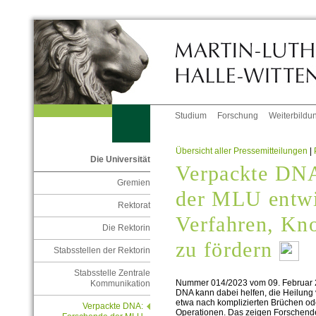
Studium
Forschung
Weiterbildu
Übersicht aller Pressemitteilungen
|
Die Universität
Verpackte DNA
Gremien
der MLU entwi
Rektorat
Verfahren, K
Die Rektorin
zu fördern
Stabsstellen der Rektorin
Stabsstelle Zentrale
Nummer 014/2023 vom 09. Februar
Kommunikation
DNA kann dabei helfen, die Heilung v
etwa nach komplizierten Brüchen od
Verpackte DNA:
Operationen. Das zeigen Forschende 