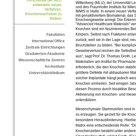
Forschende der MLU
Wittenberg (MLU), der Universität Lei
entwickeln neues
und des Fraunhofer Instituts für Mik
Verfahren,
IMWS in Halle. In einem neuen Verfa
Knochenwachstum zu
mit genaktiviertem Biomaterial, das
fördern
Knochengewebe anregt. Die Erkennt
"Advanced Healthcare Materials" verö
Knochen sind ein faszinierendes Beis
Körpers: Selbst nach Frakturen erlan
Fakultäten
zurück, weil sie in der Lage sind, 
International Office
Bruchstellen zu bilden. "Bei kompli
Zentrale Einrichtungen
Gewebeverlust reichen die Selbsthe
Graduierten-Akademie
aus", sagt Prof. Dr. Thomas Groth, L
Wissenschaftliche Zentren
Materialien am Institut für Pharmazi
An-Institute
erforderlich, die den Knochen stabil
größere Defekte mit abbaubaren Mate
Universitätsklinikum
solcher Implantate hängt jedoch wese
Knochen einheilen. Seit einigen Jah
diesen Prozess durch bioaktive Besc
Aktivierung von Knochen- und mes
unterstützen.
Mesenchymale Stammzellen sind in
zu erzeugen. Sie gezielt für die Knoc
besondere Herausforderung. Hierbei 
Matrix eine entscheidende Rolle: "
Knochenzellen besteht unter ander