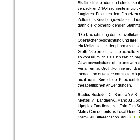
Biofilm einzubinden und eine unkontro
verpackt er DNA-Fragmente in Lipid-
fungieren. Erst nach dem Einsetzen d
Zellen des Knochengewebes und regt
dann die knochenbildenden Stammzel
"Die Nachahmung der extrazellulären
Oberflächenbeschichtung und ihre Fu
ein Meilenstein in der pharmazeutis
Groth. "Sie ermöglicht die gezielte 
sowohl räumlich als auch zeitlich be
Gewebewachstums ohne unerwünscht
Verfahren, so Groth, komme grundsä
infrage und erweitere damit die Mögl
nicht nur im Bereich der Knochenbi
therapeutischen Anwendungen.
Studie:
Husteden C., Barrera Y.A.B., 
Menzel M., Langner A., Mano J.F., Sc
Lipoplex-Functionalized Thin-Film S
Matrix Components as Local Gene De
Stem Cell Differentiation. doi:
10.10