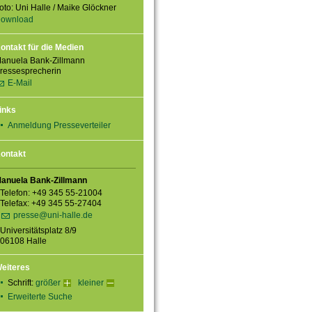
oto: Uni Halle / Maike Glöckner
ownload
ontakt für die Medien
anuela Bank-Zillmann
ressesprecherin
E-Mail
inks
Anmeldung Presseverteiler
ontakt
anuela Bank-Zillmann
Telefon: +49 345 55-21004
Telefax: +49 345 55-27404
presse@uni-halle.de
Universitätsplatz 8/9
06108 Halle
eiteres
Schrift:
größer
kleiner
Erweiterte Suche