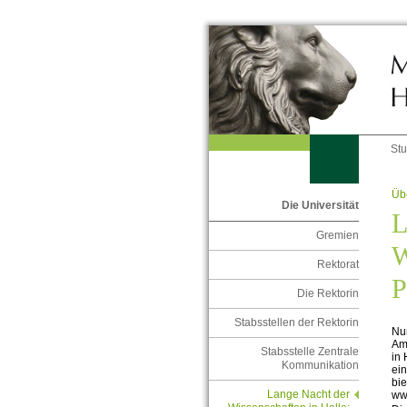
St
Übe
Die Universität
L
Gremien
W
Rektorat
P
Die Rektorin
Stabsstellen der Rektorin
Nu
Am 
Stabsstelle Zentrale
in 
Kommunikation
ein
bie
Lange Nacht der
ww