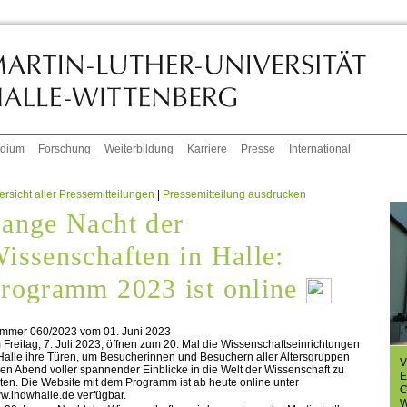
udium
Forschung
Weiterbildung
Karriere
Presse
International
rsicht aller Pressemitteilungen
|
Pressemitteilung ausdrucken
ange Nacht der
issenschaften in Halle:
rogramm 2023 ist online
mmer 060/2023 vom 01. Juni 2023
Freitag, 7. Juli 2023, öffnen zum 20. Mal die Wissenschaftseinrichtungen
Halle ihre Türen, um Besucherinnen und Besuchern aller Altersgruppen
V
en Abend voller spannender Einblicke in die Welt der Wissenschaft zu
E
ten. Die Website mit dem Programm ist ab heute online unter
C
w.lndwhalle.de verfügbar.
W