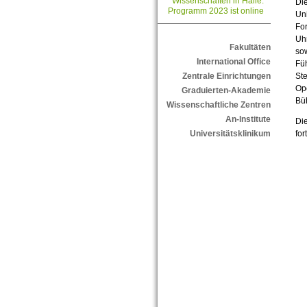
Wissenschaften in Halle:
Die
Programm 2023 ist online
Uni
For
Uhr
Fakultäten
sow
International Office
Fü
St
Zentrale Einrichtungen
Ope
Graduierten-Akademie
Bü
Wissenschaftliche Zentren
An-Institute
Die
for
Universitätsklinikum