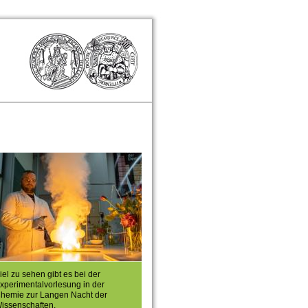
iel zu sehen gibt es bei der
xperimentalvorlesung in der
hemie zur Langen Nacht der
issenschaften.