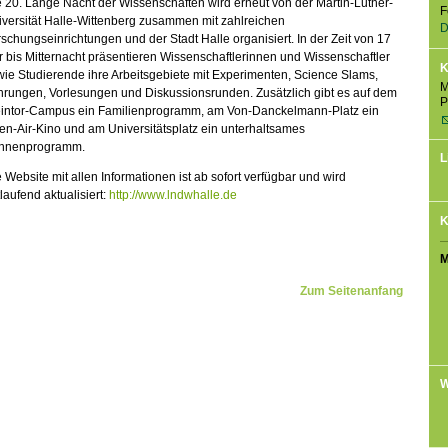
 20. Lange Nacht der Wissenschaften wird erneut von der Martin-Luther-
F
versität Halle-Wittenberg zusammen mit zahlreichen
D
schungseinrichtungen und der Stadt Halle organisiert. In der Zeit von 17
 bis Mitternacht präsentieren Wissenschaftlerinnen und Wissenschaftler
K
ie Studierende ihre Arbeitsgebiete mit Experimenten, Science Slams,
M
hrungen, Vorlesungen und Diskussionsrunden. Zusätzlich gibt es auf dem
P
eintor-Campus ein Familienprogramm, am Von-Danckelmann-Platz ein
n-Air-Kino und am Universitätsplatz ein unterhaltsames
hnenprogramm.
L
 Website mit allen Informationen ist ab sofort verfügbar und wird
tlaufend aktualisiert:
http://www.lndwhalle.de
K
M
Zum Seitenanfang
W