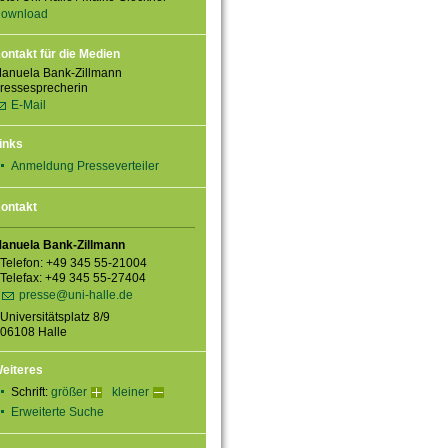
ownload
ontakt für die Medien
anuela Bank-Zillmann
ressesprecherin
E-Mail
inks
Anmeldung Presseverteiler
ontakt
anuela Bank-Zillmann
Telefon: +49 345 55-21004
Telefax: +49 345 55-27404
presse@uni-halle.de
Universitätsplatz 8/9
06108 Halle
eiteres
Schrift:
größer
kleiner
Erweiterte Suche