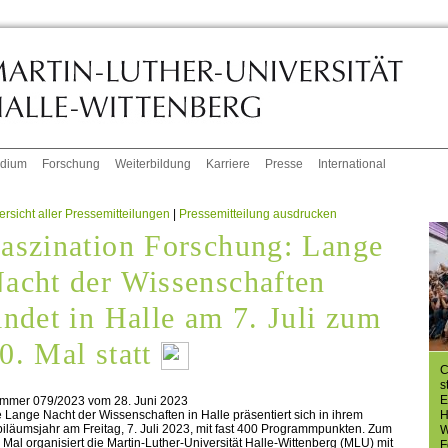
udium
Forschung
Weiterbildung
Karriere
Presse
International
rsicht aller Pressemitteilungen
|
Pressemitteilung ausdrucken
aszination Forschung: Lange
acht der Wissenschaften
indet in Halle am 7. Juli zum
0. Mal statt
C
s
E
mmer 079/2023 vom 28. Juni 2023
H
 Lange Nacht der Wissenschaften in Halle präsentiert sich in ihrem
iläumsjahr am Freitag, 7. Juli 2023, mit fast 400 Programmpunkten. Zum
W
 Mal organisiert die Martin-Luther-Universität Halle-Wittenberg (MLU) mit
F