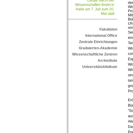
Lange Nacht der
der
Wissenschaften findet in
Wi
Halle am 7. Juli zum 20.
Pr
Mal statt
Mit
Bü
Uhr
vo
Fakultäten
Sei
International Office
ein
Zentrale Einrichtungen
Tei
Graduierten-Akademie
Wis
cor
Wissenschaftliche Zentren
Exp
An-Institute
Wis
Universitätsklinikum
Wis
sin
lan
gro
Pro
Erö
Bü
"Sc
aus
Al
Da
Po