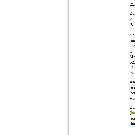
21.
Da
vie
"U
Höh
Che
auc
Die
Uni
Mec
52,
kön
im
Al
ein
läd
Hal
Da
(
ln
jet
den