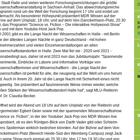
 Stadt Halle und vielen weiteren Forschungseinrichtungen die größte
D
ssenschaftsveranstaltung in Sachsen-Anhalt. Das abwechslungsreiche
ogramm rund um die Welt der Forschung beginnt 17 Uhr und endet um
ternacht. Als besonderer Höhepunkt präsentiert MDR Wissen auf der
K
hne auf dem Uniplatz, 18 Uhr, und auf dem Von-Danckelmann-Platz, 20.30
M
, das Programm "Science vs. Fiction – Die interaktive Hollywood-Show"
P
n und mit dem Youtube-Host Jack Pop.
t 2001 gibt es die Lange Nacht der Wissenschaften in Halle - mit Berlin
e der ältesten Langen Nächte in ganz Deutschland - mit hohen
L
lnehmerzahlen und vielen Einzelveranstaltungen an allen
senschaftsstandorten in Halle. Zwei Mal fiel sie - 2020 und 2021 -
onabedingt aus, daher ist erst 2023 nun das Jubiläumsjahr. "Spannende
erimente, Einblicke in Labore und informative Vorträge von
K
senschaftlerinnen und Wissenschaftlern - die Lange Nacht der
senschaften ist perfekt für alle, die neugierig auf die Welt um uns herum
M
d. Auch in ihrem 20. Jahr ist die Lange Nacht mit Sicherheit eines nicht:
gweilig. Sie präsentiert auf faszinierende Weise immer wieder, welche
ßen Stärken der Wissenschaftsstandort Halle hat", sagt MLU-Rektorin
f. Dr. Claudia Becker.
ffnet wird der Abend um 18 Uhr auf dem Uniplatz von der Rektorin und
rgermeister Egbert Geier sowie mit der spannenden Wissenschaftsshow
W
ience vs. Fiction", in der der Youtuber Jack Pop von MDR Wissen live
probiert, ob es den Röntgen-Blick von Darth Vader gibt oder Schleim-
iens Spiderman wirklich bedrohen könnten. Auf der Bühne auf dem Von-
nckelmann-Platz (Bereich Heide-Süd des Weinberg Campus) zeigt Jack
p seine Show noch einmal ab 20.30 Uhr. Von 17 bis 19.30 Uhr und von