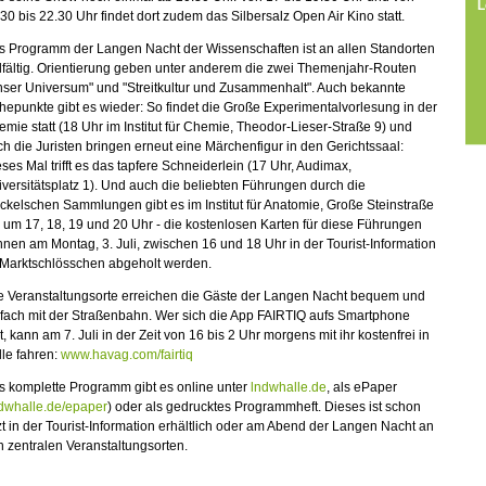
L
30 bis 22.30 Uhr findet dort zudem das Silbersalz Open Air Kino statt.
s Programm der Langen Nacht der Wissenschaften ist an allen Standorten
lfältig. Orientierung geben unter anderem die zwei Themenjahr-Routen
nser Universum" und "Streitkultur und Zusammenhalt". Auch bekannte
epunkte gibt es wieder: So findet die Große Experimentalvorlesung in der
mie statt (18 Uhr im Institut für Chemie, Theodor-Lieser-Straße 9) und
h die Juristen bringen erneut eine Märchenfigur in den Gerichtssaal:
ses Mal trifft es das tapfere Schneiderlein (17 Uhr, Audimax,
versitätsplatz 1). Und auch die beliebten Führungen durch die
kelschen Sammlungen gibt es im Institut für Anatomie, Große Steinstraße
 um 17, 18, 19 und 20 Uhr - die kostenlosen Karten für diese Führungen
nen am Montag, 3. Juli, zwischen 16 und 18 Uhr in der Tourist-Information
 Marktschlösschen abgeholt werden.
le Veranstaltungsorte erreichen die Gäste der Langen Nacht bequem und
fach mit der Straßenbahn. Wer sich die App FAIRTIQ aufs Smartphone
t, kann am 7. Juli in der Zeit von 16 bis 2 Uhr morgens mit ihr kostenfrei in
le fahren:
www.havag.com/fairtiq
s komplette Programm gibt es online unter
lndwhalle.de
, als ePaper
dwhalle.de/epaper
) oder als gedrucktes Programmheft. Dieses ist schon
zt in der Tourist-Information erhältlich oder am Abend der Langen Nacht an
 zentralen Veranstaltungsorten.