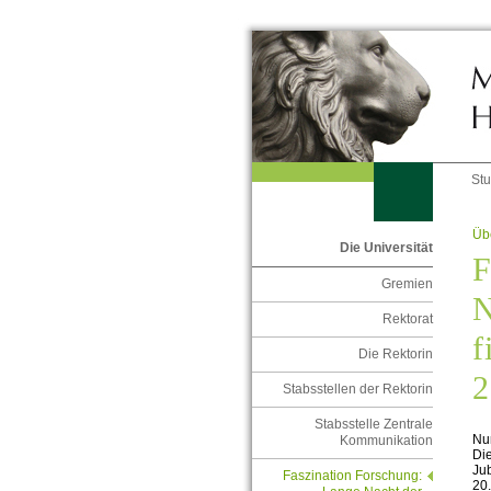
St
Übe
Die Universität
F
Gremien
N
Rektorat
f
Die Rektorin
2
Stabsstellen der Rektorin
Stabsstelle Zentrale
Nu
Kommunikation
Die
Jub
Faszination Forschung:
20.