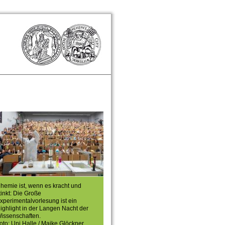
hemie ist, wenn es kracht und
tinkt: Die Große
xperimentalvorlesung ist ein
ighlight in der Langen Nacht der
issenschaften.
oto: Uni Halle / Maike Glöckner