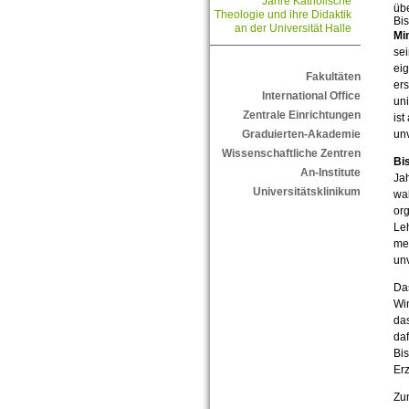
Jahre Katholische
übe
Theologie und ihre Didaktik
Bi
an der Universität Halle
Min
se
eig
Fakultäten
ers
International Office
uni
Zentrale Einrichtungen
ist
unv
Graduierten-Akademie
Wissenschaftliche Zentren
Bi
An-Institute
Jah
Universitätsklinikum
wa
or
Le
meh
unv
Das
Win
da
da
Bis
Er
Zun