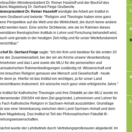
rbrachten Ministerpräsident Dr. Reiner Haseloff und der Bischof des
stums Magdeburg Dr. Gerhard Feige Grußworte.
L
isterpräsident Dr. Reiner Haseloff
würdigte die Arbeit am Institut in
inem Grußwort und betonte: "Religion und Theologie haben eine ganz
ene Perspektive auf die Welt und die Wirklichkeit, die durch keine andere
etzt werden kann. Eine solche Sichtweise, wie sie im Rahmen dieses
K
versitären theologischen Instituts in Lehre und Forschung behandelt wird,
 auch und gerade in der heutigen Zeit nötig und für unser Wertefundament
M
erzichtbar."
schof Dr. Gerhard Feige
sagte: "Ich bin froh und dankbar für die ersten 20
re der Zusammenarbeit, bei der wir als Kirche unsere Verantwortung
hrnehmen und das Land sowie die MLU für die personellen und
ganisatorischen Rahmenbedingungen zuständig ist. Wissenschaft und
hre brauchen Religion genauso wie Mensch und Gesellschaft - heute
W
r denn je. Hierfür ist das Institut ein wichtiges, ja für unser Land
erzichtbares Instrument. Ich wünsche noch ganz viele erfolgreiche Jahre."
 Institut für Katholische Theologie und ihre Didaktik an der MLU wurde im
tersemester 2003/04 mit dem Ziel gegründet, Lehrerinnen und Lehrer für
L
s Fach Katholische Religion in Sachsen-Anhalt auszubilden. Grundlage
für war eine Vereinbarung zwischen dem Land Sachsen-Anhalt und dem
tum Magdeburg. Das Institut ist Teil der Philosophischen Fakultät III -
ziehungswissenschaften.
ächst wurde der Lehrbetrieb durch Vertretungsprofessuren abgedeckt. Im