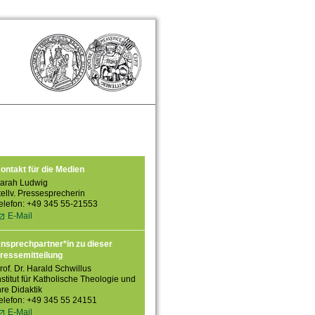
ontakt für die Medien
arah Ludwig
tellv. Pressesprecherin
elefon: +49 345 55-21553
E-Mail
nsprechpartner*in zu dieser
ressemitteilung
rof. Dr. Harald Schwillus
nstitut für Katholische Theologie und
hre Didaktik
elefon: +49 345 55 24151
E-Mail