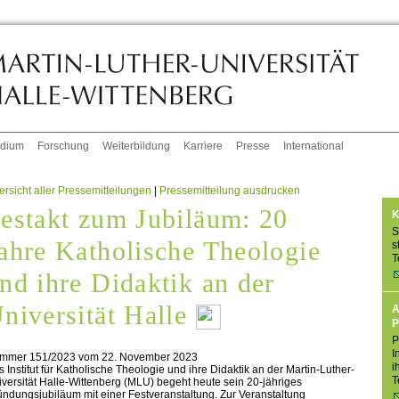
udium
Forschung
Weiterbildung
Karriere
Presse
International
rsicht aller Pressemitteilungen
|
Pressemitteilung ausdrucken
estakt zum Jubiläum: 20
K
S
ahre Katholische Theologie
s
T
nd ihre Didaktik an der
niversität Halle
A
P
P
I
mmer 151/2023 vom 22. November 2023
i
 Institut für Katholische Theologie und ihre Didaktik an der Martin-Luther-
T
versität Halle-Wittenberg (MLU) begeht heute sein 20-jähriges
ndungsjubiläum mit einer Festveranstaltung. Zur Veranstaltung