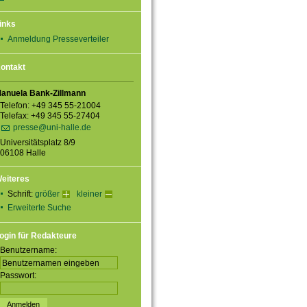
inks
Anmeldung Presseverteiler
ontakt
anuela Bank-Zillmann
Telefon: +49 345 55-21004
Telefax: +49 345 55-27404
presse@uni-halle.de
Universitätsplatz 8/9
06108 Halle
eiteres
Schrift:
größer
kleiner
Erweiterte Suche
ogin für Redakteure
Benutzername:
Passwort: