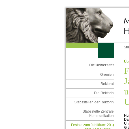
St
Übe
Die Universität
F
Gremien
J
Rektorat
u
Die Rektorin
U
Stabsstellen der Rektorin
Stabsstelle Zentrale
Nu
Kommunikation
Das
Uni
Festakt zum Jubiläum: 20
Grü