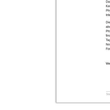
Das
Ke
Ph
Int
Die
abw
Phy
fin
Tag
Nob
Fo
Wei
Sta