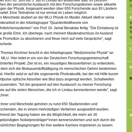
det vom 30. Juni bis 5. Juli in Lindau am Bodensee statt. Im Zentrum
F
hen der persönliche Austausch mit den Forschungsikonen sowie aktuelle
D
agen der Physik. Insgesamt werden über 650 Forschende aus 93 Ländern
artet. Eine Teilnahme ist nur einmal im Leben möglich.
s Meschede studiert an der MLU Physik im Master. Aktuell stellt er seine
K
terarbeit in der Arbeitsgruppe "Quantenfeldtheorie von
T
W
rteilchensystemen" von Prof. Dr. Jamal Berakdar fertig. "Die Einladung ist
T
ne große Ehre. Ich überlege, nach meinem Masterabschluss im Ausland
e Promotion zu absolvieren und freue mich auf viele Gespräche", sagt
schede.
L
 Thomas Kirchner forscht in der Arbeitsgruppe "Medizinische Physik" an
 MLU. Hier leitet er ein von der Deutschen Forschungsgemeinschaft
ördertes Projekt. Ziel ist es, ein neuartiges Messverfahren zu entwickeln,
K
 dem sich die Blutsauerstoffsättigung im menschlichen Gehirn bestimmen
st. Hierfür setzt er auf die sogenannte Photoakustik, bei der mit Hilfe kurzer
M
htpulse optische Absorber wie Blut dazu angeregt werden, Schallwellen
szusenden. "Ich bin gespannt auf den Austausch zu meiner Forschung
ie auf die vielen Menschen, die ich in Lindau kennenlernen werde", sagt
chner.
rchner und Meschede gehören zu rund 650 Studierenden und
rschenden, die in einem mehrstufigen Verfahren ausgewählt wurden.
rend der Tagung haben sie die Möglichkeit, die mehr als 30
W
gekündigten Nobelpreisträger*innen kennenzulernen und sich durch die
sönlichen Begegnungen für ihre weitere Karriere inspirieren zu lassen.