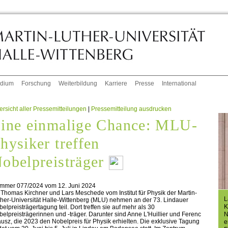
udium
Forschung
Weiterbildung
Karriere
Presse
International
rsicht aller Pressemitteilungen
|
Pressemitteilung ausdrucken
ine einmalige Chance: MLU-
hysiker treffen
obelpreisträger
mmer 077/2024 vom 12. Juni 2024
 Thomas Kirchner und Lars Meschede vom Institut für Physik der Martin-
L
her-Universität Halle-Wittenberg (MLU) nehmen an der 73. Lindauer
K
elpreisträgertagung teil. Dort treffen sie auf mehr als 30
N
elpreisträgerinnen und -träger. Darunter sind Anne L'Huillier und Ferenc
usz, die 2023 den Nobelpreis für Physik erhielten. Die exklusive Tagung
e