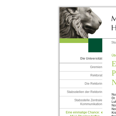
St
Übe
Die Universität
E
Gremien
P
Rektorat
N
Die Rektorin
Stabsstellen der Rektorin
Nu
Dr.
Stabsstelle Zentrale
Lut
Kommunikation
Nob
Nob
Eine einmalige Chance:
Kra