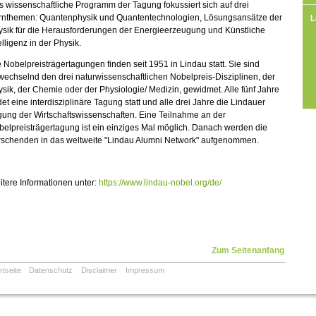
 wissenschaftliche Programm der Tagung fokussiert sich auf drei
rnthemen: Quantenphysik und Quantentechnologien, Lösungsansätze der
L
ysik für die Herausforderungen der Energieerzeugung und Künstliche
elligenz in der Physik.
 Nobelpreisträgertagungen finden seit 1951 in Lindau statt. Sie sind
echselnd den drei naturwissenschaftlichen Nobelpreis-Disziplinen, der
sik, der Chemie oder der Physiologie/ Medizin, gewidmet. Alle fünf Jahre
det eine interdisziplinäre Tagung statt und alle drei Jahre die Lindauer
ung der Wirtschaftswissenschaften. Eine Teilnahme an der
elpreisträgertagung ist ein einziges Mal möglich. Danach werden die
rschenden in das weltweite "Lindau Alumni Network" aufgenommen.
tere Informationen unter:
https://www.lindau-nobel.org/de/
Zum Seitenanfang
rtseite
Datenschutz
Disclaimer
Impressum