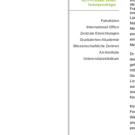
fin
MLU-Physiker treffen
ste
Nobelpreisträger
Fr
erw
Lar
Fakultäten
Mas
International Office
Meh
Zentrale Einrichtungen
ei
ein
Graduierten-Akademie
Me
Wissenschaftliche Zentren
An-Institute
Dr.
Universitätsklinikum
der
gef
mit
läs
Lic
au
sow
Kir
Ki
Fo
Wäh
an
per