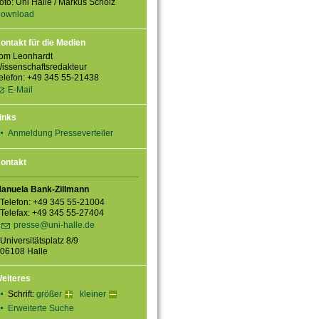
oto: Uni Halle / Markus Scholz
ownload
ontakt für die Medien
om Leonhardt
issenschaftsredakteur
elefon: +49 345 55-21438
E-Mail
inks
Anmeldung Presseverteiler
ontakt
anuela Bank-Zillmann
Telefon: +49 345 55-21004
Telefax: +49 345 55-27404
presse@uni-halle.de
Universitätsplatz 8/9
06108 Halle
eiteres
Schrift:
größer
kleiner
Erweiterte Suche