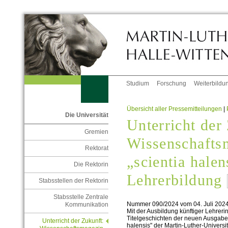
Studium
Forschung
Weiterbildu
Übersicht aller Pressemitteilungen
|
Die Universität
Unterricht der
Gremien
Wissenschafts
Rektorat
„scientia hale
Die Rektorin
Lehrerbildung
Stabsstellen der Rektorin
Stabsstelle Zentrale
Nummer 090/2024 vom 04. Juli 202
Kommunikation
Mit der Ausbildung künftiger Lehrer
Titelgeschichten der neuen Ausgabe
Unterricht der Zukunft:
halensis" der Martin-Luther-Universi