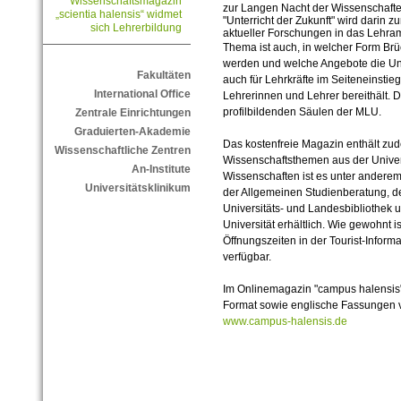
Wissenschaftsmagazin
zur Langen Nacht der Wissenschaften
„scientia halensis“ widmet
"Unterricht der Zukunft" wird darin 
sich Lehrerbildung
aktueller Forschungen in das Lehram
Thema ist auch, in welcher Form Br
werden und welche Angebote die Univ
Fakultäten
auch für Lehrkräfte im Seiteneinstie
International Office
Lehrerinnen und Lehrer bereithält. Di
profilbildenden Säulen der MLU.
Zentrale Einrichtungen
Graduierten-Akademie
Das kostenfreie Magazin enthält z
Wissenschaftliche Zentren
Wissenschaftsthemen aus der Univer
An-Institute
Wissenschaften ist es unter andere
Universitätsklinikum
der Allgemeinen Studienberatung, d
Universitäts- und Landesbibliothek 
Universität erhältlich. Wie gewohnt 
Öffnungszeiten in der Tourist-Inform
verfügbar.
Im Onlinemagazin "campus halensis"
Format sowie englische Fassungen v
www.campus-halensis.de