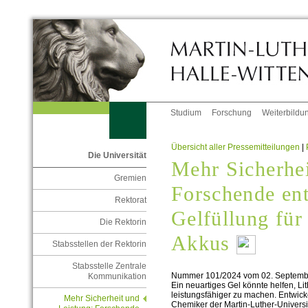
Studium
Forschung
Weiterbildu
Übersicht aller Pressemitteilungen
|
Die Universität
Mehr Sicherhei
Gremien
Forschende en
Rektorat
Gelfüllung für
Die Rektorin
Akkus
Stabsstellen der Rektorin
Stabsstelle Zentrale
Nummer 101/2024 vom 02. Septemb
Kommunikation
Ein neuartiges Gel könnte helfen, L
leistungsfähiger zu machen. Entwic
Mehr Sicherheit und
Chemiker der Martin-Luther-Universi