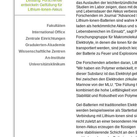
Leistung: Forschende
das Auslaufen der leichtentzündlichen
entwickeln Gelfüllung für
Studien im Labor zeigen, dass mit d
Lithium-Ionen-Akkus
und Lebensdauer der Akkus verbesser
Forschenden im Journal "Advanced F
Lithium-Ionen-Batterien sind wahre K
Fakultäten
laden als herkömmliche Akkus und s
Lebensbereichen im Einsatz", sagt Pr
International Office
Forschungsgruppe für Makromolekul
Zentrale Einrichtungen
Elektrolyte, in denen die Ionen für 
Graduierten-Akademie
transportiert werden, sind jedoch le
Wissenschaftliche Zentren
der Batterie zu Feuer und Explosion
An-Institute
Die Forschenden arbeiten daran, Li
Universitätsklinikum
"Wir haben ein Polymer entwickelt, mit
dieser Substanz ist das Elektrolyt g
frei zwischen den Elektroden zirkulie
Marinow von der MLU. "Die Füllung h
kombiniert die hohe Leitfähigkeit vo
Stabilität und Robustheit von Polym
Gel-Batterien mit traditionellen Elekt
werden beispielsweise als Starterbat
Verbindung mit Lithium-Ionen sind s
nicht zuletzt an einer besonderen He
Ionen-Akkus erzeugen die flüssigen 
eine stabilisierende Schicht an den E