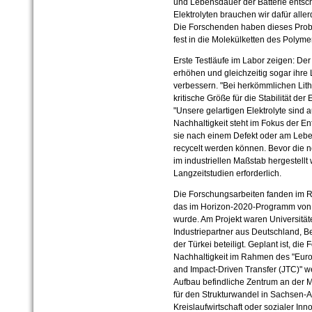
und Lebensdauer der Batterie entsche
Elektrolyten brauchen wir dafür all
Die Forschenden haben dieses Probl
fest in die Molekülketten des Polyme
Erste Testläufe im Labor zeigen: Der
erhöhen und gleichzeitig sogar ihre
verbessern. "Bei herkömmlichen Lithi
kritische Größe für die Stabilität der
"Unsere gelartigen Elektrolyte sind au
Nachhaltigkeit steht im Fokus der En
sie nach einem Defekt oder am Lebe
recycelt werden können. Bevor die n
im industriellen Maßstab hergestell
Langzeitstudien erforderlich.
Die Forschungsarbeiten fanden im R
das im Horizon-2020-Programm von 
wurde. Am Projekt waren Universitä
Industriepartner aus Deutschland, B
der Türkei beteiligt. Geplant ist, di
Nachhaltigkeit im Rahmen des "Euro
and Impact-Driven Transfer (JTC)" 
Aufbau befindliche Zentrum an der 
für den Strukturwandel in Sachsen-A
Kreislaufwirtschaft oder sozialer Inn