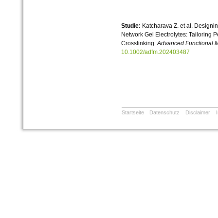
Studie:
Katcharava Z. et al. Designi
Network Gel Electrolytes: Tailoring
Crosslinking.
Advanced Functional M
10.1002/adfm.202403487
Startseite
Datenschutz
Disclaimer