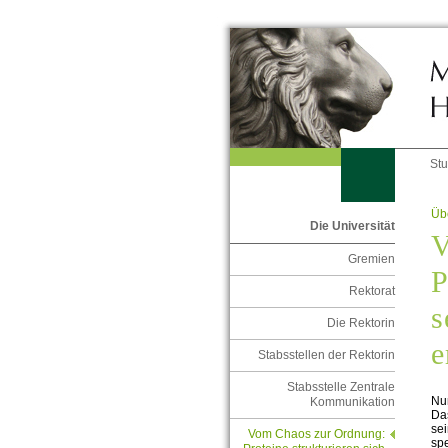
St
Übe
Die Universität
V
Gremien
P
Rektorat
s
Die Rektorin
e
Stabsstellen der Rektorin
Stabsstelle Zentrale
Nu
Kommunikation
Das
sei
Vom Chaos zur Ordnung:
spe