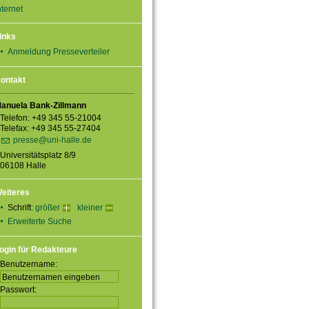
nternet
inks
Anmeldung Presseverteiler
ontakt
anuela Bank-Zillmann
Telefon: +49 345 55-21004
Telefax: +49 345 55-27404
presse@uni-halle.de
Universitätsplatz 8/9
06108 Halle
eiteres
Schrift:
größer
kleiner
Erweiterte Suche
ogin für Redakteure
Benutzername:
Passwort: