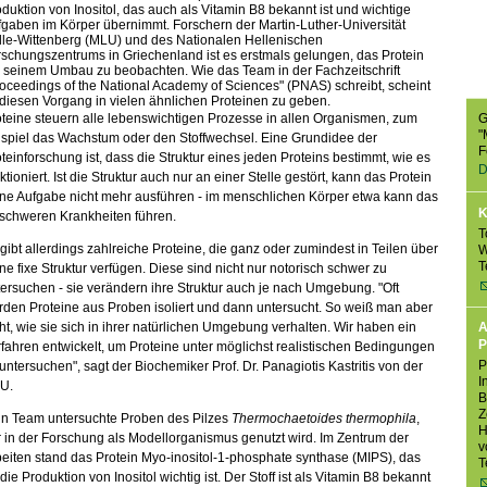
duktion von Inositol, das auch als Vitamin B8 bekannt ist und wichtige
gaben im Körper übernimmt. Forschern der Martin-Luther-Universität
lle-Wittenberg (MLU) und des Nationalen Hellenischen
schungszentrums in Griechenland ist es erstmals gelungen, das Protein
i seinem Umbau zu beobachten. Wie das Team in der Fachzeitschrift
oceedings of the National Academy of Sciences" (PNAS) schreibt, scheint
diesen Vorgang in vielen ähnlichen Proteinen zu geben.
G
teine steuern alle lebenswichtigen Prozesse in allen Organismen, zum
"
ispiel das Wachstum oder den Stoffwechsel. Eine Grundidee der
F
teinforschung ist, dass die Struktur eines jeden Proteins bestimmt, wie es
D
ktioniert. Ist die Struktur auch nur an einer Stelle gestört, kann das Protein
ine Aufgabe nicht mehr ausführen - im menschlichen Körper etwa kann das
K
 schweren Krankheiten führen.
T
gibt allerdings zahlreiche Proteine, die ganz oder zumindest in Teilen über
W
T
ne fixe Struktur verfügen. Diese sind nicht nur notorisch schwer zu
ersuchen - sie verändern ihre Struktur auch je nach Umgebung. "Oft
den Proteine aus Proben isoliert und dann untersucht. So weiß man aber
ht, wie sie sich in ihrer natürlichen Umgebung verhalten. Wir haben ein
A
P
fahren entwickelt, um Proteine unter möglichst realistischen Bedingungen
P
untersuchen", sagt der Biochemiker Prof. Dr. Panagiotis Kastritis von der
I
U.
B
Z
in Team untersuchte Proben des Pilzes
Thermochaetoides thermophila
,
H
 in der Forschung als Modellorganismus genutzt wird. Im Zentrum der
v
eiten stand das Protein Myo-inositol-1-phosphate synthase (MIPS), das
T
 die Produktion von Inositol wichtig ist. Der Stoff ist als Vitamin B8 bekannt