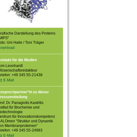
rafische Darstellung des Proteins
MIPS"
oto: Uni Halle / Toni Träger
ownload
ontakt für die Medien
om Leonhardt
issenschaftsredakteur
elefon: +49 345 55-21438
E-Mail
nsprechpartner*in zu dieser
ressemitteilung
rof. Dr. Panagiotis Kastritis
nstitut für Biochemie und
iotechnologie
entrum für Innovationskompetenz
ALOmen "Struktur und Dynamik
on Membranproteinen"
elefon: +49 345 55-24983
E-Mail