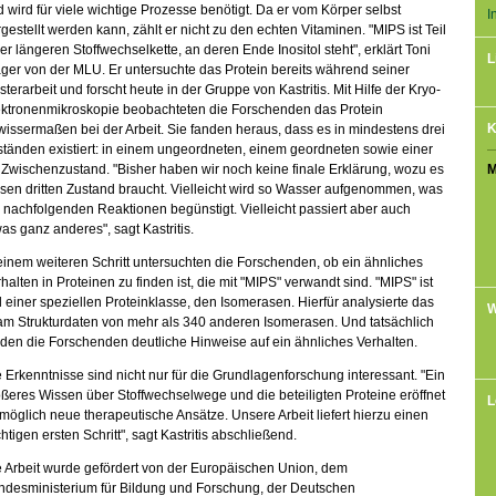
 wird für viele wichtige Prozesse benötigt. Da er vom Körper selbst
I
gestellt werden kann, zählt er nicht zu den echten Vitaminen. "MIPS ist Teil
er längeren Stoffwechselkette, an deren Ende Inositol steht", erklärt Toni
L
ger von der MLU. Er untersuchte das Protein bereits während seiner
terarbeit und forscht heute in der Gruppe von Kastritis. Mit Hilfe der Kryo-
ektronenmikroskopie beobachteten die Forschenden das Protein
K
issermaßen bei der Arbeit. Sie fanden heraus, dass es in mindestens drei
tänden existiert: in einem ungeordneten, einem geordneten sowie einer
 Zwischenzustand. "Bisher haben wir noch keine finale Erklärung, wozu es
M
sen dritten Zustand braucht. Vielleicht wird so Wasser aufgenommen, was
 nachfolgenden Reaktionen begünstigt. Vielleicht passiert aber auch
as ganz anderes", sagt Kastritis.
einem weiteren Schritt untersuchten die Forschenden, ob ein ähnliches
halten in Proteinen zu finden ist, die mit "MIPS" verwandt sind. "MIPS" ist
l einer speziellen Proteinklasse, den Isomerasen. Hierfür analysierte das
W
am Strukturdaten von mehr als 340 anderen Isomerasen. Und tatsächlich
den die Forschenden deutliche Hinweise auf ein ähnliches Verhalten.
 Erkenntnisse sind nicht nur für die Grundlagenforschung interessant. "Ein
ßeres Wissen über Stoffwechselwege und die beteiligten Proteine eröffnet
L
öglich neue therapeutische Ansätze. Unsere Arbeit liefert hierzu einen
htigen ersten Schritt", sagt Kastritis abschließend.
 Arbeit wurde gefördert von der Europäischen Union, dem
ndesministerium für Bildung und Forschung, der Deutschen