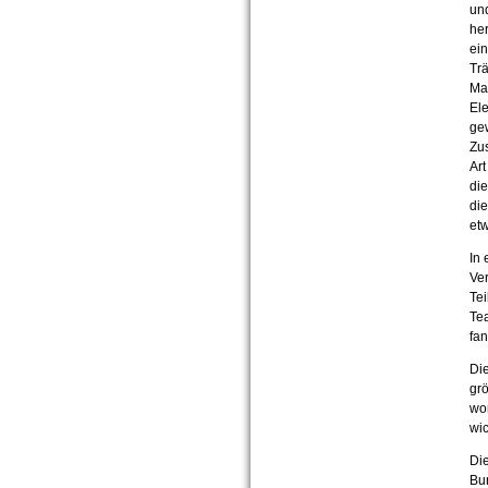
und
her
ein
Trä
Mas
El
gew
Zus
Art
die
die
etw
In 
Ver
Tei
Te
fan
Die
grö
wom
wic
Die
Bu