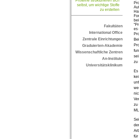
Proteine strukturieren sich
Pro
selbst, um wichtige Stoffe
Auf
zu erstellen
Ha
For
be
"Pr
Fakultäten
es 
International Office
Pro
Zentrale Einrichtungen
Be
Pro
Graduierten-Akademie
fun
Wissenschaftliche Zentren
se
An-Institute
zu
Universitätsklinikum
Es 
kei
unt
wer
nic
Ver
zu 
ML
Se
der
Arb
für