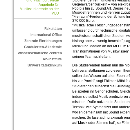
Studierenden ein fundiertes Verstä
und Mischpult: Neue
Gegenwart entwickeln – von elektro
Angebote für
Pop bis hin zu Sound Art. Dieses
Musikstudierende an der
Musiklehrerinnen und -lehrern zugute
MLU
"Freiraum"-Förderung der Stiftung I
370.000 Euro.
"Musikalische Forschungsgegenständ
Fakultäten
umfassend durch technische, digital
International Office
musikwissenschaftlichen Studium w
bislang aber zu wenig beachtet", sagt
Zentrale Einrichtungen
Musik und Medien an der MLU. Im R
Graduierten-Akademie
Transformationen von Musikwissen" 
Wissenschaftliche Zentren
seinem Team schließen.
An-Institute
Die Studierenden haben nun die Mögl
Universitätsklinikum
Lehrveranstaltungen zu diesen The
sollen das Wissen auf allen Eben erf
bis zur Praxis", sagt Föllmer. Mithil
Studierenden zunächst die Grundla
Beispielen ihr Gehör schulen. Gleich
indem sie selbst Musik produzieren
mischen. Dafür nutzen die Studieren
Technik, wie Synthesizer und andere 
wollen gemeinsam mit Sound experi
machen. So lässt sich praxisnah erp
auf Musik oder Stimme hat", so Föllm