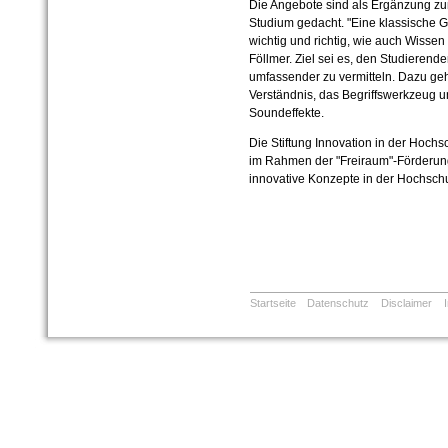
Die Angebote sind als Ergänzung zu
Studium gedacht. "Eine klassische Ge
wichtig und richtig, wie auch Wisse
Föllmer. Ziel sei es, den Studieren
umfassender zu vermitteln. Dazu geh
Verständnis, das Begriffswerkzeug u
Soundeffekte.
Die Stiftung Innovation in der Hochs
im Rahmen der "Freiraum"-Förderun
innovative Konzepte in der Hochschu
Startseite
Datenschutz
Disclaimer