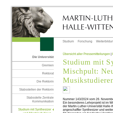
Studium
Forschung
Weiterbildu
Übersicht aller Pressemitteilungen
|
Die Universität
Studium mit S
Gremien
Mischpult: Ne
Rektorat
Musikstudiere
Die Rektorin
Stabsstellen der Rektorin
Stabsstelle Zentrale
Nummer 143/2024 vom 26. Novemb
Kommunikation
Ein besonderes Lehrprojekt ist im W
der Martin-Luther-Universität Halle-W
Studium mit Synthesizer
angeschaffter Synthesizer und weite