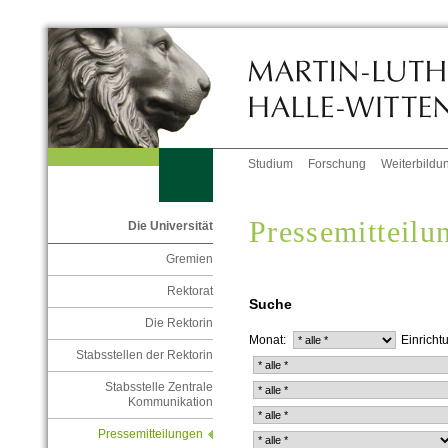
Studium
Forschung
Weiterbildu
Pressemitteil
Die Universität
Gremien
Rektorat
Suche
Die Rektorin
Monat:
Einricht
Stabsstellen der Rektorin
Stabsstelle Zentrale
Kommunikation
Pressemitteilungen