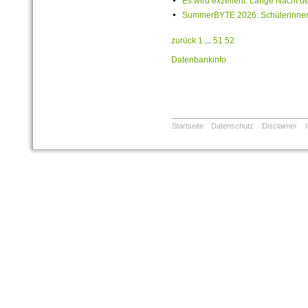
Es wird exzellent: Lange Nacht de
SummerBYTE 2026: Schülerinnen 
zurück
1
...
51
52
Datenbankinfo
Startseite
Datenschutz
Disclaimer