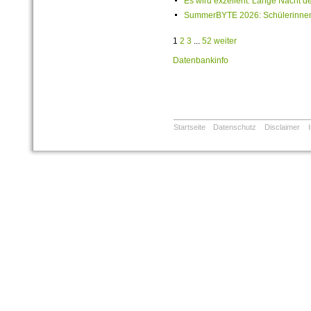
Es wird exzellent: Lange Nacht de
SummerBYTE 2026: Schülerinnen 
1
2
3
...
52
weiter
Datenbankinfo
Startseite
Datenschutz
Disclaimer