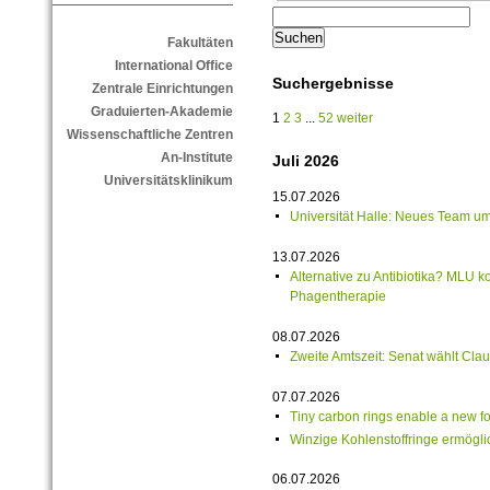
Fakultäten
International Office
Suchergebnisse
Zentrale Einrichtungen
Graduierten-Akademie
1
2
3
...
52
weiter
Wissenschaftliche Zentren
An-Institute
Juli 2026
Universitätsklinikum
15.07.2026
Universität Halle: Neues Team u
13.07.2026
Alternative zu Antibiotika? MLU k
Phagentherapie
08.07.2026
Zweite Amtszeit: Senat wählt Cla
07.07.2026
Tiny carbon rings enable a new f
Winzige Kohlenstoffringe ermögl
06.07.2026