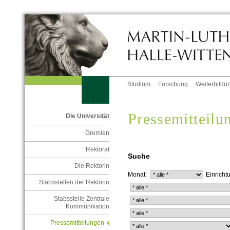
Studium
Forschung
Weiterbildu
Pressemitteil
Die Universität
Gremien
Rektorat
Suche
Die Rektorin
Monat:
Einricht
Stabsstellen der Rektorin
Stabsstelle Zentrale
Kommunikation
Pressemitteilungen